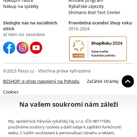
Nákupní rádce
Affiliate program
Nákup na splátky
Rybářské zájezdy
Shimano Rod Test Center
Sledujte nás na sociálních
Pravidelná ocenění Shop roku
sítích
2016-2024
ať Vám nic neunikne
©2023 Parys.cz - Všechna práva vyhrazena
BSSHOP: e-shop napojený na Pohodu
Začátek stránky
Cookies
Na vašem soukromí nám záleží
My, společnost Párysův rybářský ráj, s.r.o. IČO 48171930,
používáme soubory cookies a další údaje k zajištění funkčnosti
webu. S Vaším souhlasem k personalizaci obsahu a reklam,