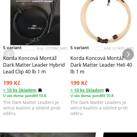
5 variant
5 variant
Kód:
0173986_MAS
Kód:
0174001_MAS
Korda Koncová Montáž
Korda Koncová Montáž
Dark Matter Leader Hybrid
Dark Matter Leader Heli 40
Lead Clip 40 lb 1 m
lb 1 m
199 Kč
199 Kč
> 10 ks Skladem
> 10 ks Skladem
U vás doma: pondělí 10.8.
U vás doma: pondělí 10.8.
The Dark Matter Leaders je
The Dark Matter Leaders je
velice kvalitní a odolné proti
velice kvalitní a odolné proti
oděru.
oděru.