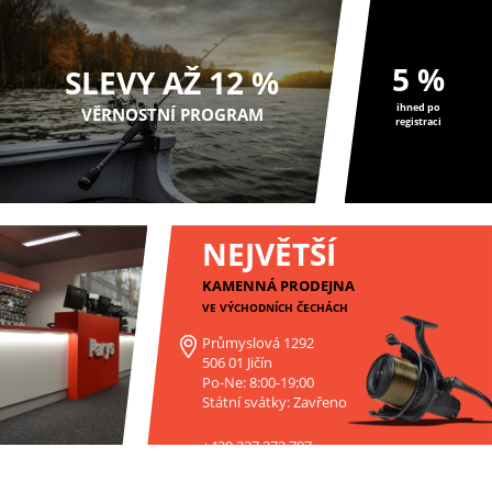
5 %
SLEVY AŽ 12 %
ihned po
VĚRNOSTNÍ PROGRAM
registraci
NEJVĚTŠÍ
KAMENNÁ PRODEJNA
VE VÝCHODNÍCH ČECHÁCH
Průmyslová 1292
506 01 Jičín
Po-Ne: 8:00-19:00
Státní svátky: Zavřeno
+420 227 272 797