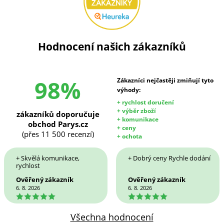
Hodnocení našich zákazníků
98%
Zákazníci nejčastěji zmiňují tyto
výhody:
+ rychlost doručení
+ výběr zboží
zákazníků doporučuje
+ komunikace
obchod Parys.cz
+ ceny
(přes 11 500 recenzí)
+ ochota
+ Skvělá komunikace,
+ Dobrý ceny Rychle dodání
rychlost
Ověřený zákazník
Ověřený zákazník
6. 8. 2026
6. 8. 2026
5
5
Všechna hodnocení