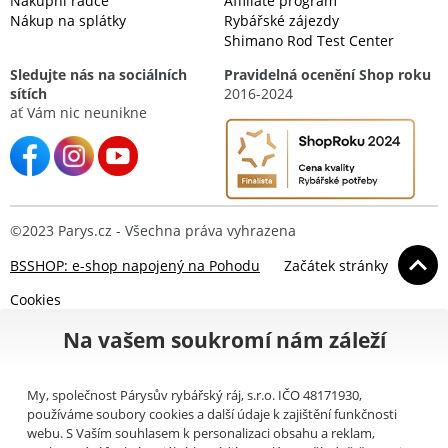
Nákupní rádce
Affiliate program
Nákup na splátky
Rybářské zájezdy
Shimano Rod Test Center
Sledujte nás na sociálních
Pravidelná ocenění Shop roku
sítích
2016-2024
ať Vám nic neunikne
©2023 Parys.cz - Všechna práva vyhrazena
BSSHOP: e-shop napojený na Pohodu
Začátek stránky
Cookies
Na vašem soukromí nám záleží
My, společnost Párysův rybářský ráj, s.r.o. IČO 48171930,
používáme soubory cookies a další údaje k zajištění funkčnosti
webu. S Vaším souhlasem k personalizaci obsahu a reklam,