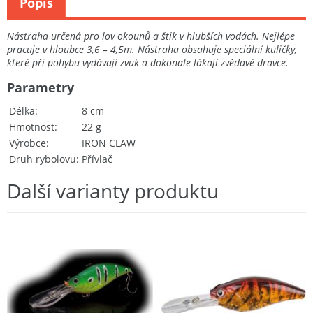
Popis
Nástraha určená pro lov okounů a štik v hlubších vodách. Nejlépe
pracuje v hloubce 3,6 – 4,5m. Nástraha obsahuje speciální kuličky,
které při pohybu vydávají zvuk a dokonale lákají zvědavé dravce.
Parametry
Délka
8 cm
Hmotnost
22 g
Výrobce
IRON CLAW
Druh rybolovu
Přívlač
Další varianty produktu