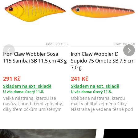
Kód:
3813115
Kód:
3812550
Iron Claw Wobbler Sosa
Iron Claw Wobbler D
115 Sambai SB 11,5 cm 43 g
Supido 75 Omote SB 7,5 cm
7,0 g
291 Kč
241 Kč
Skladem na ext. skladě
Skladem na ext. skladě
U vás doma: úterý 11.8.
U vás doma: úterý 11.8.
Velká nástraha, kterou lze
Oblíbená nástraha, kterou
navázat hned třemi způsoby,
mají v oblibě zejména štiky.
díky třem očkům umístěným
Nástraha je vedena těsně pod
na hřbetě nástrahy,...
hladinou, k...