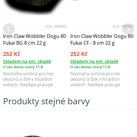
Kód:
3800802
Kód:
3800801
Iron Claw Wobbler Dogu 80
Iron Claw Wobbler Dogu 80
Fukai BG 8 cm 22 g
Fukai CF - 8 cm 22 g
252 Kč
252 Kč
Skladem na ext. skladě
Skladem na ext. skladě
U vás doma: úterý 11.8.
U vás doma: úterý 11.8.
Nástraha určená pro lov
Nástraha určená pro lov
okounů a štik v hlubších
okounů a štik v hlubších
vodách. Nejlépe pracuje
vodách. Nejlépe pracuje
v hloubce 3,6 – 4,5m. ...
v hloubce 3,6 – 4,5m. ...
Produkty stejné barvy