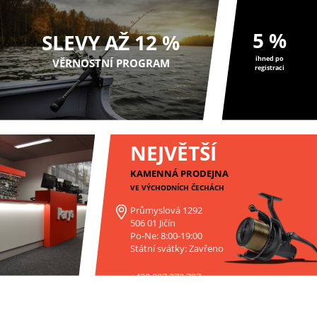
5 %
SLEVY AŽ 12 %
ihned po
VĚRNOSTNÍ PROGRAM
registraci
NEJVĚTŠÍ
KAMENNÁ PRODEJNA
VE VÝCHODNÍCH ČECHÁCH
Průmyslová 1292
506 01 Jičín
Po-Ne: 8:00-19:00
Státní svátky: Zavřeno
+420 227 272 797