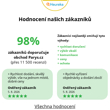
Hodnocení našich zákazníků
98%
Zákazníci nejčastěji zmiňují tyto
výhody:
+ rychlost doručení
+ výběr zboží
zákazníků doporučuje
+ komunikace
obchod Parys.cz
+ ceny
(přes 11 500 recenzí)
+ ochota
+ Rychlost dodání, skvělý
+ Rychlé vyřízení
výběr, vše na jednom místě,
objednávky a dodání zboží
dobré ceny
Ověřený zákazník
Ověřený zákazník
5. 8. 2026
5. 8. 2026
5
5
Všechna hodnocení