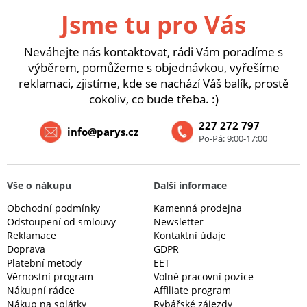
Jsme tu pro Vás
Neváhejte nás kontaktovat, rádi Vám poradíme s
výběrem, pomůžeme s objednávkou, vyřešíme
reklamaci, zjistíme, kde se nachází Váš balík, prostě
cokoliv, co bude třeba. :)
227 272 797
info@parys.cz
Po-Pá: 9:00-17:00
Vše o nákupu
Další informace
Obchodní podmínky
Kamenná prodejna
Odstoupení od smlouvy
Newsletter
Reklamace
Kontaktní údaje
Doprava
GDPR
Platební metody
EET
Věrnostní program
Volné pracovní pozice
Nákupní rádce
Affiliate program
Nákup na splátky
Rybářské zájezdy