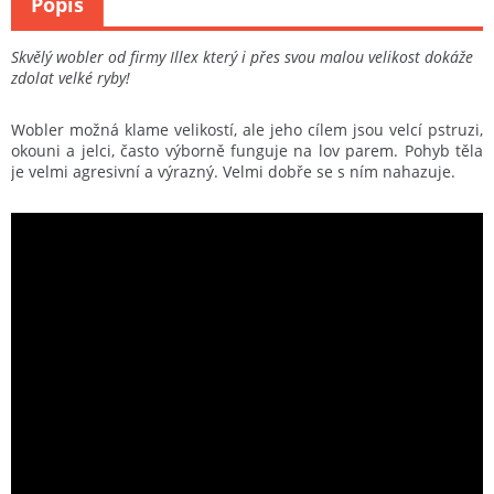
Popis
Skvělý wobler od firmy Illex který i přes svou malou velikost dokáže
zdolat velké ryby!
Wobler možná klame velikostí, ale jeho cílem jsou velcí pstruzi,
okouni a jelci, často výborně funguje na lov parem. Pohyb těla
je velmi agresivní a výrazný. Velmi dobře se s ním nahazuje.