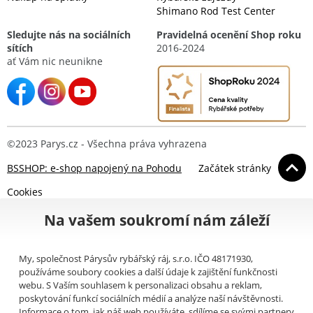
Shimano Rod Test Center
Sledujte nás na sociálních
Pravidelná ocenění Shop roku
sítích
2016-2024
ať Vám nic neunikne
©2023 Parys.cz - Všechna práva vyhrazena
BSSHOP: e-shop napojený na Pohodu
Začátek stránky
Cookies
Na vašem soukromí nám záleží
My, společnost Párysův rybářský ráj, s.r.o. IČO 48171930,
používáme soubory cookies a další údaje k zajištění funkčnosti
webu. S Vaším souhlasem k personalizaci obsahu a reklam,
poskytování funkcí sociálních médií a analýze naší návštěvnosti.
Informace o tom, jak náš web používáte, sdílíme se svými partnery