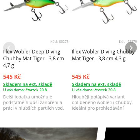
Kód:
00273
Kód:
93879
Illex Wobler Deep Diving
Illex Wobler Diving Chubby
Chubby Mat Tiger - 3,8 cm
Mat Tiger - 3,8 cm 4,3 g
4,7 g
545 Kč
545 Kč
Skladem na ext. skladě
Skladem na ext. skladě
U vás doma: čtvrtek 20.8.
U vás doma: čtvrtek 20.8.
Delší lopatka umožňuje
Hlouběji potápivá variant
podstatně hlubší zanoření a
oblíbeného wobleru Chubby.
práci v hlubších partiích vod.
Ideální pro prohledávání
hlubších tůní nebo pro...