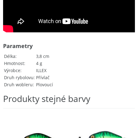
Parametry
Délka
3,8 cm
Hmotnost
4 g
Výrobce
ILLEX
Druh rybolovu
Přívlač
Druh wobleru
Plovoucí
Produkty stejné barvy