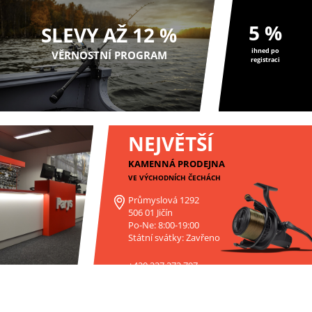
5 %
SLEVY AŽ 12 %
ihned po
VĚRNOSTNÍ PROGRAM
registraci
NEJVĚTŠÍ
KAMENNÁ PRODEJNA
VE VÝCHODNÍCH ČECHÁCH
Průmyslová 1292
506 01 Jičín
Po-Ne: 8:00-19:00
Státní svátky: Zavřeno
+420 227 272 797