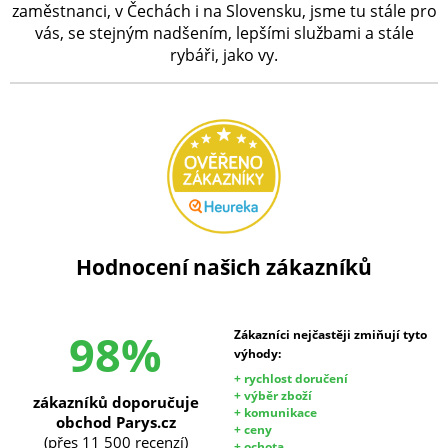
zaměstnanci, v Čechách i na Slovensku, jsme tu stále pro
vás, se stejným nadšením, lepšími službami a stále
rybáři, jako vy.
Hodnocení našich zákazníků
98%
Zákazníci nejčastěji zmiňují tyto
výhody:
+ rychlost doručení
+ výběr zboží
zákazníků doporučuje
+ komunikace
obchod Parys.cz
+ ceny
(přes 11 500 recenzí)
+ ochota