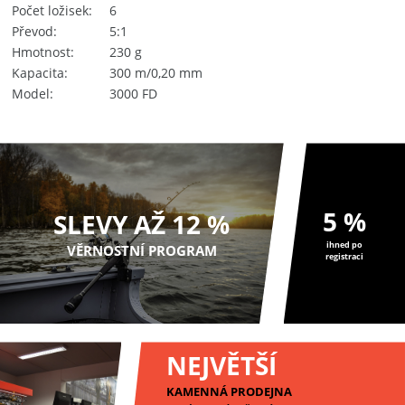
Počet ložisek
6
Převod
5:1
Hmotnost
230 g
Kapacita
300 m/0,20 mm
Model
3000 FD
5 %
SLEVY AŽ 12 %
ihned po
VĚRNOSTNÍ PROGRAM
registraci
NEJVĚTŠÍ
KAMENNÁ PRODEJNA