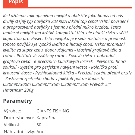
Popis
Ke každému zakoupenému navijáku obdržíte jako bonus od nás
druhý stejný typ navijáku ZDARMA !Akční top cena! Velmi povedené
a propracované navijáky s jemnou přední mikro brzdou. Tento
moderní naviják má krátké kompaktní tělo, ale hlubší cívku s větší
kapacitou pro vlasec. Tělo navijáku je v šedé metalíze a předností
tohoto navijáku je vysoká kvalita a hladký chod. Nekompromisní
kvalita za super cenu, doporučujeme! - Masivní grafitové tělo a
rotor - Počítačově vyvážený rotor - Kovová cívka + náhradní
grafitová cívka - 6 precizních kuličkových ložisek - Pevnostní hnací
soukolí - Systém pro perfektní navíjení vlasce - Rolnička proti
kroucení vlasce - Rychlosklopná klička - Precizní systém přední brzdy
- Zastavení zpětného chodu v jakékoli poloze Kapacita:
0,20mm/300m 0,25mm/195m 0,30mm/135m Převod: 5:1
Hmotnost: 230g
Parametry
Výrobce
GIANTS FISHING
Druh rybolovu
Kaprařina
Velikost
30
Náhradní cívky
Ano