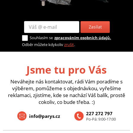
Zasílat
Souhlasím se
zpracováním osobních údajů.
Odběr můžete kdykoliv
zrušit
.
Jsme tu pro Vás
Neváhejte nás kontaktovat, rádi Vám poradíme s
výběrem, pomůžeme s objednávkou, vyřešíme
reklamaci, zjistíme, kde se nachází Váš balík, prostě
cokoliv, co bude třeba. :)
227 272 797
info@parys.cz
Po-Pá: 9:00-17:00