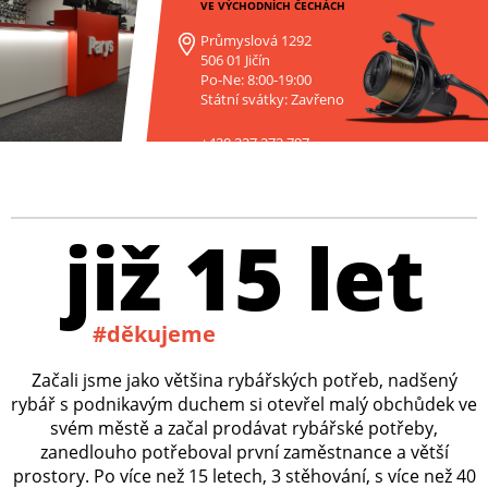
VE VÝCHODNÍCH ČECHÁCH
Průmyslová 1292
506 01 Jičín
Po-Ne: 8:00-19:00
Státní svátky: Zavřeno
+420 227 272 797
již 15 let
#děkujeme
Začali jsme jako většina rybářských potřeb, nadšený
rybář s podnikavým duchem si otevřel malý obchůdek ve
svém městě a začal prodávat rybářské potřeby,
zanedlouho potřeboval první zaměstnance a větší
prostory. Po více než 15 letech, 3 stěhování, s více než 40