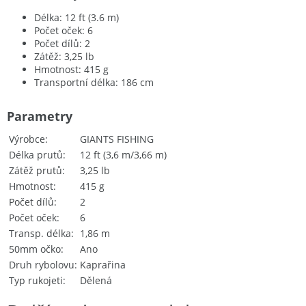
Délka: 12 ft (3.6 m)
Počet oček: 6
Počet dílů: 2
Zátěž: 3,25 lb
Hmotnost: 415 g
Transportní délka: 186 cm
Parametry
Výrobce
GIANTS FISHING
Délka prutů
12 ft (3,6 m/3,66 m)
Zátěž prutů
3,25 lb
Hmotnost
415 g
Počet dílů
2
Počet oček
6
Transp. délka
1,86 m
50mm očko
Ano
Druh rybolovu
Kaprařina
Typ rukojeti
Dělená