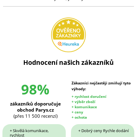
Hodnocení našich zákazníků
98%
Zákazníci nejčastěji zmiňují tyto
výhody:
+ rychlost doručení
+ výběr zboží
zákazníků doporučuje
+ komunikace
obchod Parys.cz
+ ceny
(přes 11 500 recenzí)
+ ochota
+ Skvělá komunikace,
+ Dobrý ceny Rychle dodání
rychlost