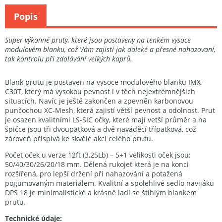
Popis
Super výkonné pruty, které jsou postaveny na tenkém vysoce
modulovém blanku, což Vám zajistí jak daleké a přesné nahazovaní,
tak kontrolu při zdolávání velkých kaprů.
Blank prutu je postaven na vysoce modulového blanku IMX-
C30T, který má vysokou pevnost i v těch nejextrémnějších
situacích. Navíc je ještě zakončen a zpevněn karbonovou
punčochou XC-Mesh, která zajistí větší pevnost a odolnost. Prut
je osazen kvalitními LS-SIC očky, které mají vetší průměr a na
špičce jsou tři dvoupatková a dvě naváděcí třípatková, což
zároveň přispívá ke skvělé akci celého prutu.
Počet oček u verze 12ft (3,25Lb) – 5+1 velikosti oček jsou:
50/40/30/26/20/18 mm. Dělená rukojeť která je na konci
rozšířená, pro lepší držení při nahazování a potažená
pogumovaným materiálem. Kvalitní a spolehlivé sedlo navijáku
DPS 18 je minimalistické a krásně ladí se štíhlým blankem
prutu.
Technické údaje: