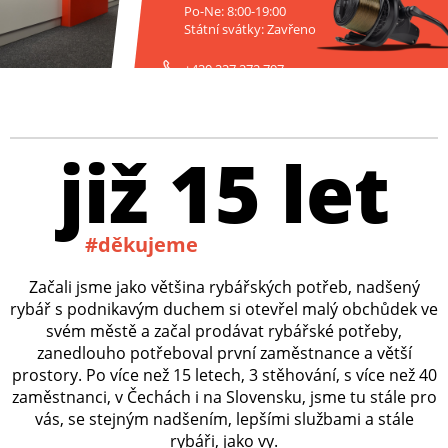
Po-Ne: 8:00-19:00
Státní svátky: Zavřeno
+420 227 272 797
již 15 let
#děkujeme
Začali jsme jako většina rybářských potřeb, nadšený
rybář s podnikavým duchem si otevřel malý obchůdek ve
svém městě a začal prodávat rybářské potřeby,
zanedlouho potřeboval první zaměstnance a větší
prostory. Po více než 15 letech, 3 stěhování, s více než 40
zaměstnanci, v Čechách i na Slovensku, jsme tu stále pro
vás, se stejným nadšením, lepšími službami a stále
rybáři, jako vy.