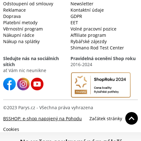
Odstoupení od smlouvy
Newsletter
Reklamace
Kontaktní údaje
Doprava
GDPR
Platební metody
EET
Věrnostní program
Volné pracovní pozice
Nákupní rádce
Affiliate program
Nákup na splátky
Rybářské zájezdy
Shimano Rod Test Center
Sledujte nás na sociálních
Pravidelná ocenění Shop roku
sítích
2016-2024
ať Vám nic neunikne
©2023 Parys.cz - Všechna práva vyhrazena
BSSHOP: e-shop napojený na Pohodu
Začátek stránky
Cookies