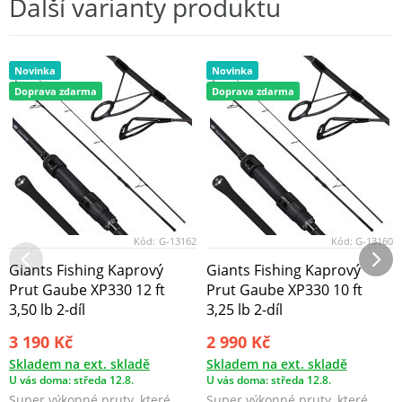
Další varianty produktu
Novinka
Novinka
Doprava zdarma
Doprava zdarma
Kód:
G-13162
Kód:
G-13160
Giants Fishing Kaprový
Giants Fishing Kaprový
Prut Gaube XP330 12 ft
Prut Gaube XP330 10 ft
3,50 lb 2-díl
3,25 lb 2-díl
3 190 Kč
2 990 Kč
Skladem na ext. skladě
Skladem na ext. skladě
U vás doma: středa 12.8.
U vás doma: středa 12.8.
Super výkonné pruty, které
Super výkonné pruty, které