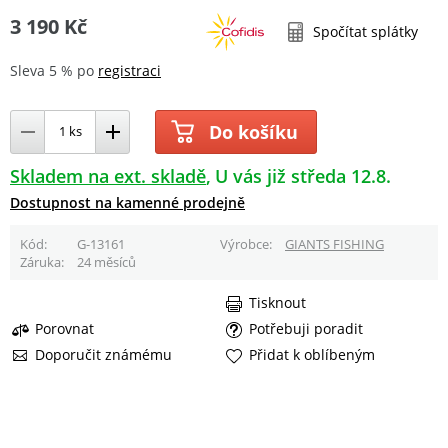
3 190 Kč
Spočítat splátky
Sleva 5 % po
registraci
Do košíku
Skladem na ext. skladě
U vás již středa 12.8.
Dostupnost na kamenné prodejně
Kód
G-13161
Výrobce
GIANTS FISHING
Záruka
24 měsíců
Tisknout
Porovnat
Potřebuji poradit
Doporučit známému
Přidat k oblíbeným