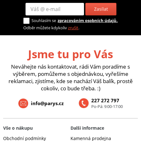
Zasílat
Souhlasím se
zpracováním osobních údajů.
Odběr můžete kdykoliv
zrušit
.
Jsme tu pro Vás
Neváhejte nás kontaktovat, rádi Vám poradíme s
výběrem, pomůžeme s objednávkou, vyřešíme
reklamaci, zjistíme, kde se nachází Váš balík, prostě
cokoliv, co bude třeba. :)
227 272 797
info@parys.cz
Po-Pá: 9:00-17:00
Vše o nákupu
Další informace
Obchodní podmínky
Kamenná prodejna