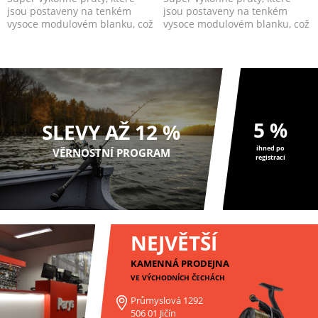
jsou postaveny na tenkém
jsou postaveny na tenkém
vysoce modulovém blanku, což
vysoce modulovém blanku, což
Vám zajistí jak dal...
Vám zajistí jak dal...
5 %
SLEVY AŽ 12 %
ihned po
VĚRNOSTNÍ PROGRAM
registraci
NEJVĚTŠÍ
KAMENNÁ PRODEJNA
VE VÝCHODNÍCH ČECHÁCH
Průmyslová 1292
506 01 Jičín