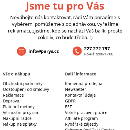
Jsme tu pro Vás
Neváhejte nás kontaktovat, rádi Vám poradíme s
výběrem, pomůžeme s objednávkou, vyřešíme
reklamaci, zjistíme, kde se nachází Váš balík, prostě
cokoliv, co bude třeba. :)
227 272 797
info@parys.cz
Po-Pá: 9:00-17:00
Vše o nákupu
Další informace
Obchodní podmínky
Kamenná prodejna
Odstoupení od smlouvy
Newsletter
Reklamace
Kontaktní údaje
Doprava
GDPR
Platební metody
EET
Věrnostní program
Volné pracovní pozice
Nákupní rádce
Affiliate program
Nákup na splátky
Rybářské zájezdy
Shimano Rod Test Center