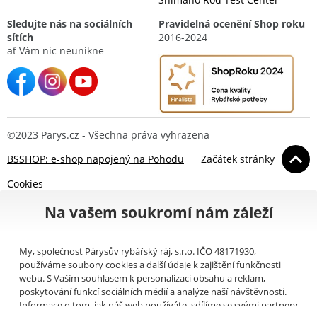
Sledujte nás na sociálních
Pravidelná ocenění Shop roku
sítích
2016-2024
ať Vám nic neunikne
©2023 Parys.cz - Všechna práva vyhrazena
BSSHOP: e-shop napojený na Pohodu
Začátek stránky
Cookies
Na vašem soukromí nám záleží
My, společnost Párysův rybářský ráj, s.r.o. IČO 48171930,
používáme soubory cookies a další údaje k zajištění funkčnosti
webu. S Vaším souhlasem k personalizaci obsahu a reklam,
poskytování funkcí sociálních médií a analýze naší návštěvnosti.
Informace o tom, jak náš web používáte, sdílíme se svými partnery