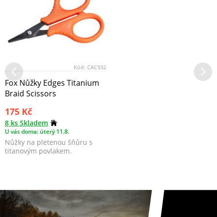
Kód:
CAC932
Fox Nůžky Edges Titanium
Braid Scissors
175 Kč
8 ks Skladem
U vás doma: úterý 11.8.
Nůžky na pletenou šňůru s
titanovým povlakem.