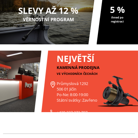
5 %
SLEVY AŽ 12 %
ihned po
VĚRNOSTNÍ PROGRAM
registraci
NEJVĚTŠÍ
KAMENNÁ PRODEJNA
VE VÝCHODNÍCH ČECHÁCH
Průmyslová 1292
506 01 Jičín
Po-Ne: 8:00-19:00
Státní svátky: Zavřeno
+420 227 272 797