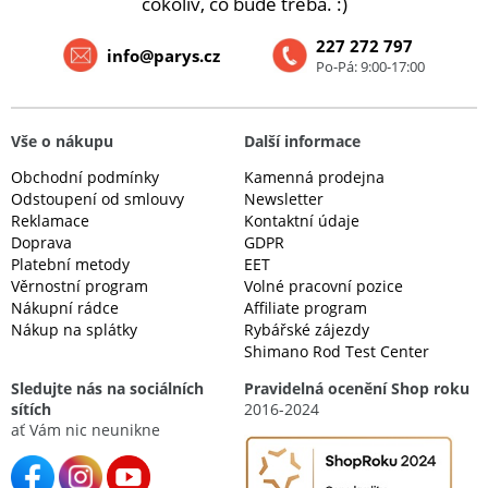
cokoliv, co bude třeba. :)
227 272 797
info@parys.cz
Po-Pá: 9:00-17:00
Vše o nákupu
Další informace
Obchodní podmínky
Kamenná prodejna
Odstoupení od smlouvy
Newsletter
Reklamace
Kontaktní údaje
Doprava
GDPR
Platební metody
EET
Věrnostní program
Volné pracovní pozice
Nákupní rádce
Affiliate program
Nákup na splátky
Rybářské zájezdy
Shimano Rod Test Center
Sledujte nás na sociálních
Pravidelná ocenění Shop roku
sítích
2016-2024
ať Vám nic neunikne