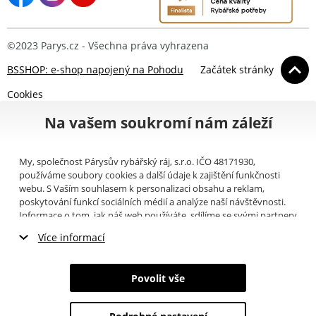
©2023 Parys.cz - Všechna práva vyhrazena
BSSHOP: e-shop napojený na Pohodu
Začátek stránky
Cookies
Na vašem soukromí nám záleží
My, společnost Párysův rybářský ráj, s.r.o. IČO 48171930,
používáme soubory cookies a další údaje k zajištění funkčnosti
webu. S Vaším souhlasem k personalizaci obsahu a reklam,
poskytování funkcí sociálních médií a analýze naší návštěvnosti.
Informace o tom, jak náš web používáte, sdílíme se svými partnery
pro sociální média, inzerci a analýzy (například Google).
Zde
si
Více informací
můžete přečíst, jak tyto informace Google používá. Partneři tyto
údaje mohou kombinovat s dalšími informacemi, které jste jim
Nezbytné cookies
poskytli nebo které získali v důsledku toho, že používáte jejich
Povolit vše
služby. Tyto údaje zahrnují cookies, data z dalších úložišť, IP
Marketingové cookies
adresu a další informace spojené s prohlížením webu. Svůj souhlas
se zpracováním cookies můžete odvolat
zde
.