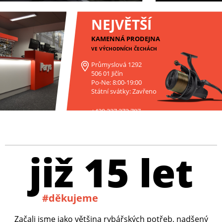
NEJVĚTŠÍ
KAMENNÁ PRODEJNA
VE VÝCHODNÍCH ČECHÁCH
Průmyslová 1292
506 01 Jičín
Po-Ne: 8:00-19:00
Státní svátky: Zavřeno
+420 227 272 797
již 15 let
#děkujeme
Začali jsme jako většina rybářských potřeb, nadšený