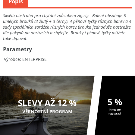
Popis
Skvělá nástraha pro chytání způsobem zig-rig. Balení obsahuje 6
umělých brouků (3 žlutý + 3 černý), 4 pěnové tyčky různých barev a 4
sady speciálních zarážek různých barev.Brouka jednoduše nastražte
dle pokynů na obrázcích a chytejte. Brouky i pěnové tyčky můžete
také dipovat.
Parametry
Výrobce
ENTERPRISE
5 %
SLEVY AŽ 12 %
ihned po
VĚRNOSTNÍ PROGRAM
registraci