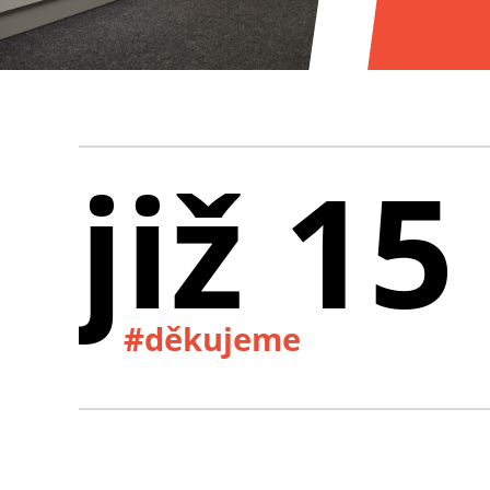
již 15
#děkujeme