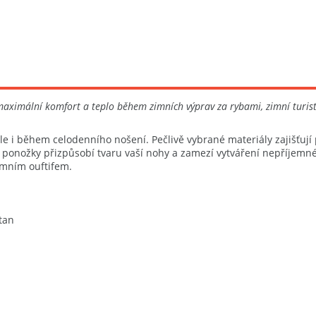
maximální komfort a teplo během zimních výprav za rybami, zimní turisti
ple i během celodenního nošení. Pečlivě vybrané materiály zajišťuj
ponožky přizpůsobí tvaru vaší nohy a zamezí vytváření nepříjemné
imním ouftifem.
tan