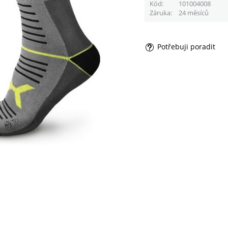
Kód
101004008
Záruka
24 měsíců
Potřebuji poradit