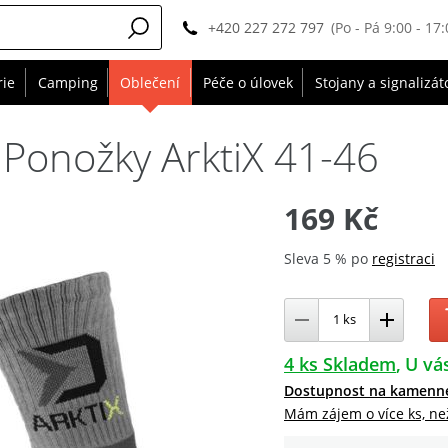
+420 227 272 797
(Po - Pá 9:00 - 17:
rie
Camping
Oblečení
Péče o úlovek
Stojany a signalizát
 Ponožky ArktiX 41-46
169 Kč
Sleva 5 % po
registraci
4 ks Skladem
U vás
Dostupnost na kamenn
Mám zájem o více ks, ne