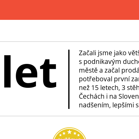
 let
Začali jsme jako vě
s podnikavým duche
městě a začal prod
potřeboval první za
než 15 letech, 3 stě
Čechách i na Sloven
nadšením, lepšími sl