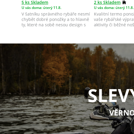
5 ks Skladem
2 ks Skladem
U vás doma: úterý 11.8.
U vás doma: úterý 11.8.
V šatníku správného rybáře nesmí
Kvalitní termo pono
chybět dobré ponožky a to hlavně
vaše rybářské výpra
ty, které na sobě nesou design s
aktivity či běžné n
k...
ch...
SLEV
VĚRNO