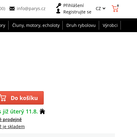
Přihlášení
0
CZ
00)
info@parys.cz
Registrujte se
ory
Čluny, motory, echoloty
Druh rybolovu
Výrobci
Do košíku
 již úterý 11.8.
é prodejně
ž je skladem