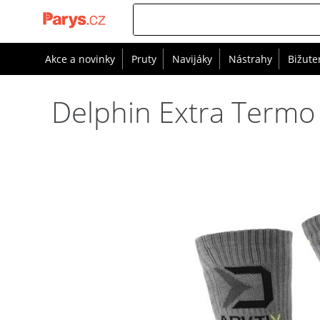
Akce a novinky
Pruty
Navijáky
Nástrahy
Bižute
Delphin Extra Termo