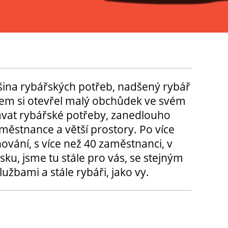
tšina rybářských potřeb, nadšený rybář
m si otevřel malý obchůdek ve svém
ávat rybářské potřeby, zanedlouho
městnance a větší prostory. Po více
hování, s více než 40 zaměstnanci, v
sku, jsme tu stále pro vás, se stejným
užbami a stále rybáři, jako vy.