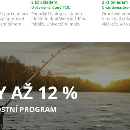
2 ks Skladem
2 ks Skladem
U vás doma: úterý 11.8.
U vás doma: úter
žky určené pro
Ponožky Fishing se stanou
Oranžové pon
vy, sportovní
ideálním doplňkem každého
nenechají chl
ošení během
rybáře. Univerzální motiv
vláčkaře. A to
umožnuje nošení ponože...
motivu, který je
Y AŽ 12 %
STNÍ PROGRAM