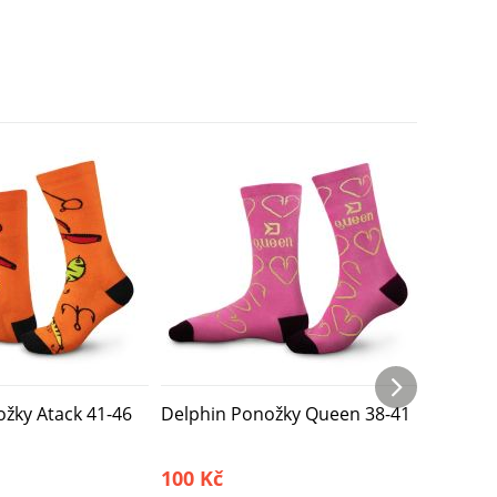
žky Atack 41-46
Delphin Ponožky Queen 38-41
Delphi
Bamboo
100 Kč
100 Kč