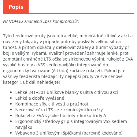
Popis
NANOFLEX znamená „bez kompromisů“.
Tyto feederové pruty jsou ultralehké, mimořádně citlivé v akci a
navrženy tak, aby v případě potřeby poskytly velkou sílu a
tuhost, a přitom dokázaly detekovat záběry a tlumit výpady při
boji s velkými rybami. Kvalitní provedení zahrnuje lehké, proti
zamotání chráněné LTS očka se zirkonovou výplní, rukojeť z EVA
vysoké hustoty a VSS sedlo navijáku integrované do
ergonomicky tvarované (A‑třída) korkové rukojeti. Pokud jste
vášnivý feederista hledající ty nejlepší pruty ve své cenové
kategorii, už dál nehledejte!
Lehké 24T+30T uhlíkové blanky s ultra citlivou akcí
Lehké a dobře vyvážené
Kombinace síly, citlivosti a pružnosti
Nerezová očka LTS se zirkoniovými kroužky
Rukojeti z EVA vysoké hustoty + korku třídy A
Ergonomický středový grip s integrovaným VSS sedlem
navijáku
Vybaveno 3 uhlíkovými špičkami (barevně kódováno)