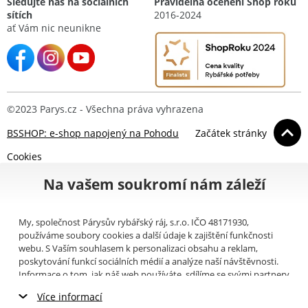
Sledujte nás na sociálních
Pravidelná ocenění Shop roku
sítích
2016-2024
ať Vám nic neunikne
©2023 Parys.cz - Všechna práva vyhrazena
BSSHOP: e-shop napojený na Pohodu
Začátek stránky
Cookies
Na vašem soukromí nám záleží
My, společnost Párysův rybářský ráj, s.r.o. IČO 48171930,
používáme soubory cookies a další údaje k zajištění funkčnosti
webu. S Vaším souhlasem k personalizaci obsahu a reklam,
poskytování funkcí sociálních médií a analýze naší návštěvnosti.
Informace o tom, jak náš web používáte, sdílíme se svými partnery
pro sociální média, inzerci a analýzy (například Google).
Zde
si
Více informací
můžete přečíst, jak tyto informace Google používá. Partneři tyto