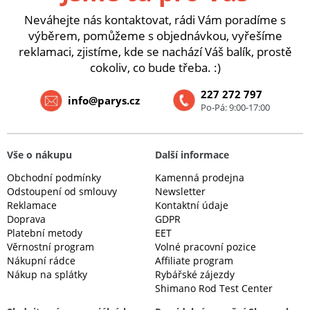
Neváhejte nás kontaktovat, rádi Vám poradíme s
výběrem, pomůžeme s objednávkou, vyřešíme
reklamaci, zjistíme, kde se nachází Váš balík, prostě
cokoliv, co bude třeba. :)
227 272 797
info@parys.cz
Po-Pá: 9:00-17:00
Vše o nákupu
Další informace
Obchodní podmínky
Kamenná prodejna
Odstoupení od smlouvy
Newsletter
Reklamace
Kontaktní údaje
Doprava
GDPR
Platební metody
EET
Věrnostní program
Volné pracovní pozice
Nákupní rádce
Affiliate program
Nákup na splátky
Rybářské zájezdy
Shimano Rod Test Center