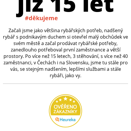
již 15 let
#děkujeme
Začali jsme jako většina rybářských potřeb, nadšený
rybář s podnikavým duchem si otevřel malý obchůdek ve
svém městě a začal prodávat rybářské potřeby,
zanedlouho potřeboval první zaměstnance a větší
prostory. Po více než 15 letech, 3 stěhování, s více než 40
zaměstnanci, v Čechách i na Slovensku, jsme tu stále pro
vás, se stejným nadšením, lepšími službami a stále
rybáři, jako vy.