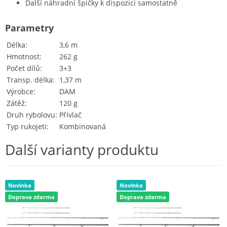
Další náhradní špičky k dispozici samostatně
Parametry
Délka
3,6 m
Hmotnost
262 g
Počet dílů
3+3
Transp. délka
1,37 m
Výrobce
DAM
Zátěž
120 g
Druh rybolovu
Přívlač
Typ rukojeti
Kombinovaná
Další varianty produktu
Novinka
Novinka
Doprava zdarma
Doprava zdarma