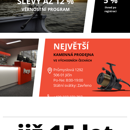
SLEVY AŽ 12 %
ihned po
VĚRNOSTNÍ PROGRAM
registraci
NEJVĚTŠÍ
KAMENNÁ PRODEJNA
VE VÝCHODNÍCH ČECHÁCH
Průmyslová 1292
506 01 Jičín
Po-Ne: 8:00-19:00
Státní svátky: Zavřeno
+420 227 272 797