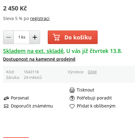
2 450 Kč
Sleva 5 % po
registraci
Do košíku
Skladem na ext. skladě
U vás již čtvrtek 13.8.
Dostupnost na kamenné prodejně
Kód
1643118
Výrobce
DAM
Záruka
24 měsíců
Tisknout
Porovnat
Potřebuji poradit
Doporučit známému
Přidat k oblíbeným