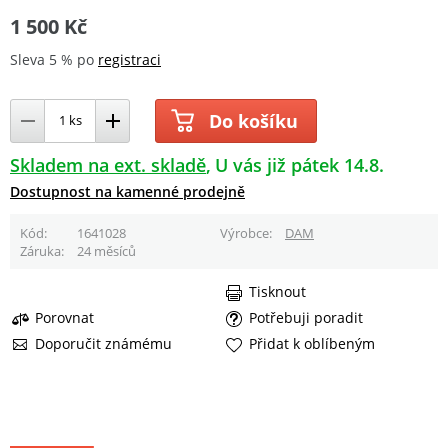
1 500 Kč
Sleva 5 % po
registraci
Do košíku
Skladem na ext. skladě
U vás již pátek 14.8.
Dostupnost na kamenné prodejně
Kód
1641028
Výrobce
DAM
Záruka
24 měsíců
Tisknout
Porovnat
Potřebuji poradit
Doporučit známému
Přidat k oblíbeným