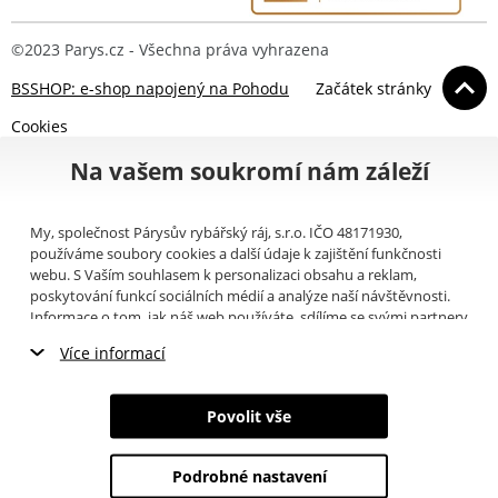
©2023 Parys.cz - Všechna práva vyhrazena
BSSHOP: e-shop napojený na Pohodu
Začátek stránky
Cookies
Na vašem soukromí nám záleží
My, společnost Párysův rybářský ráj, s.r.o. IČO 48171930,
používáme soubory cookies a další údaje k zajištění funkčnosti
webu. S Vaším souhlasem k personalizaci obsahu a reklam,
poskytování funkcí sociálních médií a analýze naší návštěvnosti.
Informace o tom, jak náš web používáte, sdílíme se svými partnery
pro sociální média, inzerci a analýzy (například Google).
Zde
si
Více informací
můžete přečíst, jak tyto informace Google používá. Partneři tyto
údaje mohou kombinovat s dalšími informacemi, které jste jim
Nezbytné cookies
poskytli nebo které získali v důsledku toho, že používáte jejich
Povolit vše
služby. Tyto údaje zahrnují cookies, data z dalších úložišť, IP
Marketingové cookies
adresu a další informace spojené s prohlížením webu. Svůj souhlas
se zpracováním cookies můžete odvolat
zde
.
Podrobné nastavení
Analytické cookies