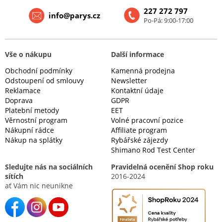
227 272 797
info@parys.cz
Po-Pá: 9:00-17:00
Vše o nákupu
Další informace
Obchodní podmínky
Kamenná prodejna
Odstoupení od smlouvy
Newsletter
Reklamace
Kontaktní údaje
Doprava
GDPR
Platební metody
EET
Věrnostní program
Volné pracovní pozice
Nákupní rádce
Affiliate program
Nákup na splátky
Rybářské zájezdy
Shimano Rod Test Center
Sledujte nás na sociálních
Pravidelná ocenění Shop roku
sítích
2016-2024
ať Vám nic neunikne