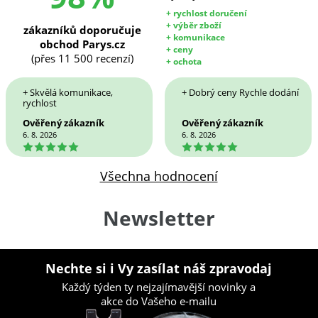
+ rychlost doručení
+ výběr zboží
zákazníků doporučuje
+ komunikace
obchod Parys.cz
+ ceny
(přes 11 500 recenzí)
+ ochota
+ Skvělá komunikace,
+ Dobrý ceny Rychle dodání
rychlost
Ověřený zákazník
Ověřený zákazník
6. 8. 2026
6. 8. 2026
5
5
Všechna hodnocení
Newsletter
Nechte si i Vy zasílat náš zpravodaj
Každý týden ty nejzajímavější novinky a
akce do Vašeho e-mailu