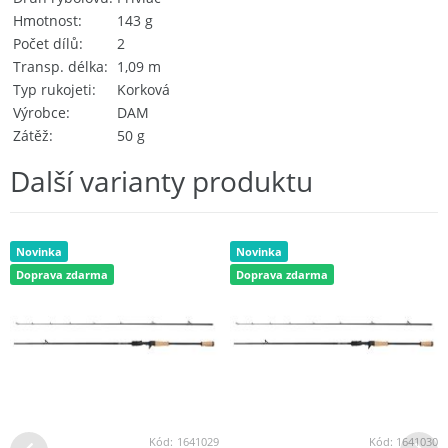
Hmotnost
143 g
Počet dílů
2
Transp. délka
1,09 m
Typ rukojeti
Korková
Výrobce
DAM
Zátěž
50 g
Další varianty produktu
Novinka
Novinka
Doprava zdarma
Doprava zdarma
Kód:
1641029
Kód:
1641030