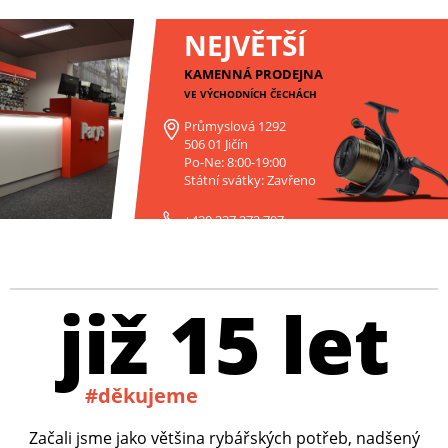
NEJVĚTŠÍ
KAMENNÁ PRODEJNA
VE VÝCHODNÍCH ČECHÁCH
Průmyslová 1292
506 01 Jičín
Po-Ne: 8:00-19:00
Státní svátky: Zavřeno
+420 227 272 797
již 15 let
#děkujeme
Začali jsme jako většina rybářských potřeb, nadšený