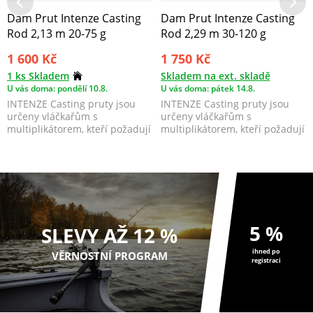
Dam Prut Intenze Casting
Dam Prut Intenze Casting
Rod 2,13 m 20-75 g
Rod 2,29 m 30-120 g
1 600 Kč
1 750 Kč
1 ks Skladem
Skladem na ext. skladě
U vás doma: pondělí 10.8.
U vás doma: pátek 14.8.
INTENZE Casting pruty jsou
INTENZE Casting pruty jsou
určeny vláčkařům s
určeny vláčkařům s
multiplikátorem, kteří požadují
multiplikátorem, kteří požadují
extra rychlou akci, sí...
extra rychlou akci, sí...
5 %
SLEVY AŽ 12 %
ihned po
VĚRNOSTNÍ PROGRAM
registraci