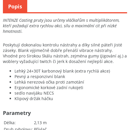
Popis
INTENZE Casting pruty jsou určeny vláčkařům s multiplikátorem,
kteří požadují extra rychlou akci, sílu a maximální cit při nízké
hmotnosti.
Poskytují dokonalou kontrolu nástrahy a díky silné páteři jisté
záseky. Blank výjimečně dobře přenáší vibrace nástrahy.
Vhodné pro širokou škálu nástrah, zejména gumy (jigování aj.) a
woblery vyžadující twitch či jerk k dosažení nejlepší akce.
Lehký 24+30T karbonový blank (extra rychlá akce)
Pevný a responzivní blank
Lehká nerezová očka proti zamotání
Ergonomické korkové zadní rukojeti
sedlo navijáku NECS
Klipový držák háčku
Parametry
Délka
2,13 m
Druh rybolovu
Přívlač