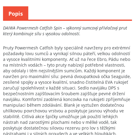
Popis
DAIWA Powermesh Catfish Spin – výkonný sumcový přívlačový prut
který kombinuje sílu s vysokou odolností.
Pruty Powermesh Catfish byly speciálně navrženy pro extrémní
požadavky lovu sumců a vynikají silnou páteří, velkou odolností
a vysoce kvalitními komponenty. Ať už na řece Ebro, Pádu nebo
na místních vodách – tyto pruty nabízejí potřebné vlastnosti,
aby odolaly i těm nejsilnějším sumcům. Každý komponent je
navržen pro maximální sílu: pevná dvoupatková očka Seaguide,
zesílené spojky a vysoce kvalitní, snadno čistitelná EVA rukojeť
zaručují spolehlivost v každé situaci. Sedlo navijáku DPS s
bezpečnostním zajišťovacím šroubem zajišťuje pevné držení
navijáku. Komfortní zaoblená koncovka na rukojeti zpříjemňuje
manipulaci během zdolávání. Blank je vyztužen dodatečnou
uhlíkovou povrchovou vrstvou a poskytuje jasnou výhodu ve
stabilitě. Citlivá akce špičky umožňuje jak použití lehkých
nástrah nad zarostlými plochami nebo v mělké vodě, tak
poskytuje dostatečnou silovou rezervu pro lov s těžkými
nástrahami i v silných proudech a ve velkých hloubkách.