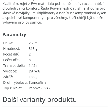
Kvalitní rukojeť z EVA materiálu pohodlně sedí v ruce a nabízí
dlouhotrvající komfort. Řada Powermesh Catfish je vhodná pro
klasické navijáky i multiplikátory a nabízí nekompromisní výkon
a spolehlivé komponenty – pro všechny, kteří chtějí být dobře
vybaveni pro lov sumců.
Parametry
Délka
2,7 m
Hmotnost
315 g
Počet dílů
2
Počet oček
8
Transp. délka
1,42 m
Výrobce
DAIWA
Zátěž
135 g
Druh rybolovu
Sumcařina
Typ rukojeti
Pěnová (EVA)
Další varianty produktu