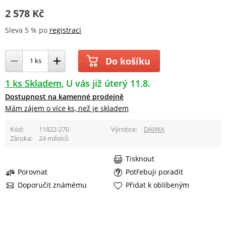
2 578 Kč
Sleva 5 % po
registraci
Do košíku
1 ks Skladem
U vás již úterý 11.8.
Dostupnost na kamenné prodejně
Mám zájem o více ks, než je skladem
Kód
11822-270
Výrobce
DAIWA
Záruka
24 měsíců
Tisknout
Porovnat
Potřebuji poradit
Doporučit známému
Přidat k oblíbeným