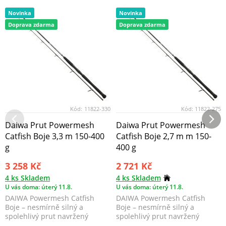
Novinka
Novinka
Doprava zdarma
Doprava zdarma
Kód:
11822-330
Kód:
11822-275
Daiwa Prut Powermesh
Daiwa Prut Powermesh
Catfish Boje 3,3 m 150-400
Catfish Boje 2,7 m m 150-
g
400 g
3 258 Kč
2 721 Kč
4 ks Skladem
4 ks Skladem
U vás doma: úterý 11.8.
U vás doma: úterý 11.8.
DAIWA Powermesh Catfish
DAIWA Powermesh Catfish
Boje – nesmírně silný a
Boje – nesmírně silný a
spolehlivý prut navržený
spolehlivý prut navržený
speciálně pro lov sumců s b...
speciálně pro lov sumců s b...