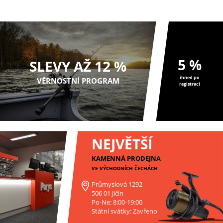
5 %
SLEVY AŽ 12 %
ihned po
VĚRNOSTNÍ PROGRAM
registraci
NEJVĚTŠÍ
KAMENNÁ PRODEJNA
VE VÝCHODNÍCH ČECHÁCH
Průmyslová 1292
506 01 Jičín
Po-Ne: 8:00-19:00
Státní svátky: Zavřeno