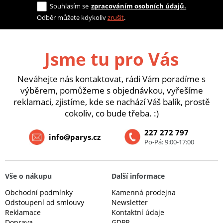
Souhlasím se
zpracováním osobních údajů.
Odběr můžete kdykoliv
zrušit
.
Jsme tu pro Vás
Neváhejte nás kontaktovat, rádi Vám poradíme s
výběrem, pomůžeme s objednávkou, vyřešíme
reklamaci, zjistíme, kde se nachází Váš balík, prostě
cokoliv, co bude třeba. :)
227 272 797
info@parys.cz
Po-Pá: 9:00-17:00
Vše o nákupu
Další informace
Obchodní podmínky
Kamenná prodejna
Odstoupení od smlouvy
Newsletter
Reklamace
Kontaktní údaje
Doprava
GDPR