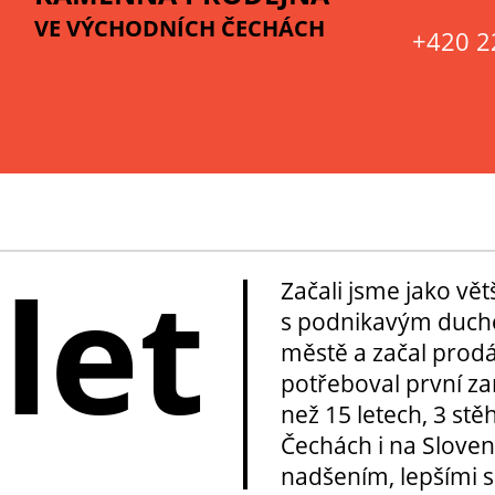
VE VÝCHODNÍCH ČECHÁCH
+420 2
 let
Začali jsme jako vě
s podnikavým duche
městě a začal prod
potřeboval první za
než 15 letech, 3 stě
Čechách i na Sloven
nadšením, lepšími sl