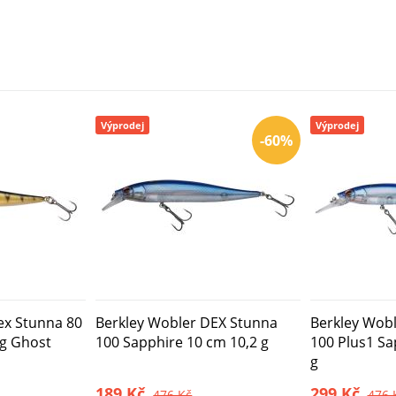
Výprodej
Výprodej
-60%
ex Stunna 80
Berkley Wobler DEX Stunna
Berkley Wob
ng Ghost
100 Sapphire 10 cm 10,2 g
100 Plus1 Sa
g
189 Kč
299 Kč
476 Kč
476 