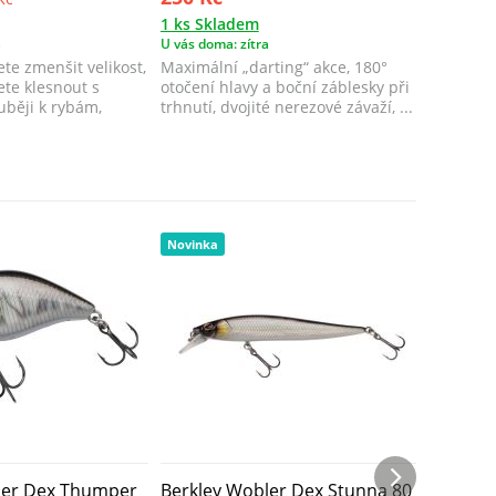
1 ks Skladem
1 ks Skl
a
U vás doma: zítra
U vás doma
te zmenšit velikost,
Maximální „darting“ akce, 180°
Maximáln
ete klesnout s
otočení hlavy a boční záblesky při
otočení h
uběji k rybám,
trhnutí, dvojité nerezové závaží, ...
trhnutí, 
Novinka
Novinka
ler Dex Thumper
Berkley Wobler Dex Stunna 80
Berkley