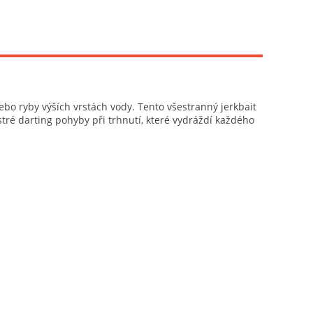
ebo ryby výších vrstách vody. Tento všestranný jerkbait
stré darting pohyby při trhnutí, které vydráždí každého