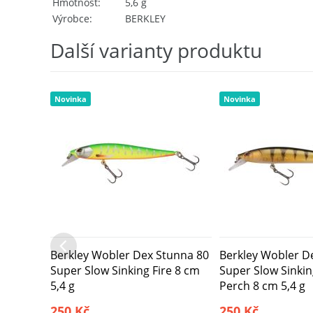
Hmotnost
5,6 g
Výrobce
BERKLEY
Další varianty produktu
Novinka
Novinka
Berkley Wobler Dex Stunna 80
Berkley Wobler D
Super Slow Sinking Fire 8 cm
Super Slow Sinki
5,4 g
Perch 8 cm 5,4 g
250 Kč
250 Kč