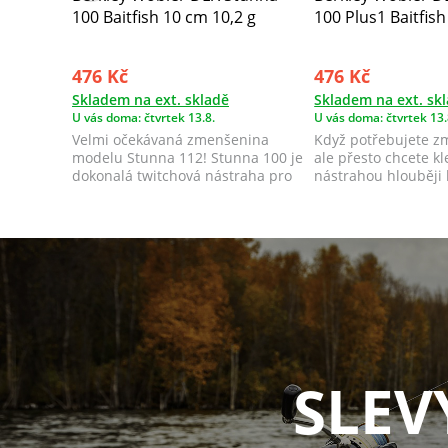
100 Baitfish 10 cm 10,2 g
100 Plus1 Baitfish
476 Kč
476 Kč
Skladem na ext. skladě
Skladem na ext. sk
U vás doma: čtvrtek 13.8.
U vás doma: čtvrtek 13.
Velmi očekávaná zmenšenina
Když potřebujete zm
modelu Stunna 112! Stunna 100 je
ale přesto chcete kl
dokonalá twitchová nástraha pro
nástrahou hlouběji 
různé st...
Stunna 1...
SLEV