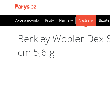
Akce a novinky
Pruty
Navijáky
Nástrahy
Bižute
Berkley Wobler Dex S
cm 5,6 g