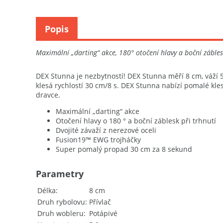
Popis
Maximální „darting“ akce, 180° otočení hlavy a boční záblesk
DEX Stunna je nezbytností! DEX Stunna měří 8 cm, váží 5
klesá rychlostí 30 cm/8 s. DEX Stunna nabízí pomalé kles
dravce.
Maximální „darting“ akce
Otočení hlavy o 180 ° a boční záblesk při trhnutí
Dvojité závaží z nerezové oceli
Fusion19™ EWG trojháčky
Super pomalý propad 30 cm za 8 sekund
Parametry
Délka
8 cm
Druh rybolovu
Přívlač
Druh wobleru
Potápivé