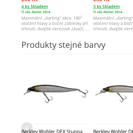
4 ks Skladem
3 ks Skladem
U vás doma: zítra
U vás doma: zítra
Maximální „darting“ akce, 180°
Maximální „darting“
otočení hlavy a boční záblesky při
otočení hlavy a bočn
trhnutí, dvojité nerezové závaží, ...
trhnutí, dvojité nere
Produkty stejné barvy
Berkley Wobler DEX Stunna
Berkley Wobler D