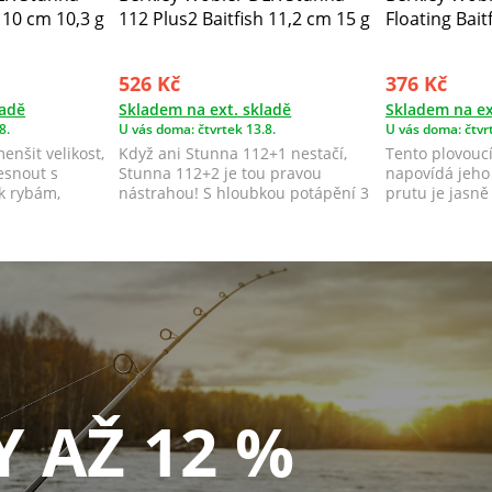
 10 cm 10,3 g
112 Plus2 Baitfish 11,2 cm 15 g
Floating Bait
526 Kč
376 Kč
ladě
Skladem na ext. skladě
Skladem na ex
8.
U vás doma: čtvrtek 13.8.
U vás doma: čtvrt
enšit velikost,
Když ani Stunna 112+1 nestačí,
Tento plovoucí
esnout s
Stunna 112+2 je tou pravou
napovídá jeho
k rybám,
nástrahou! S hloubkou potápění 3
prutu je jasně 
až 3,5 me...
ak...
Y AŽ 12 %