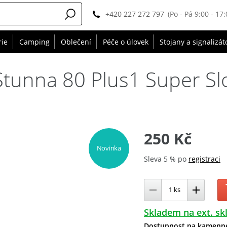
+420 227 272 797
(Po - Pá 9:00 - 17:
rie
Camping
Oblečení
Péče o úlovek
Stojany a signalizát
tunna 80 Plus1 Super Slo
250 Kč
Novinka
Sleva 5 % po
registraci
Skladem na ext. sk
Dostupnost na kamenn