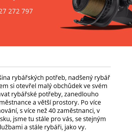
27 272 797
tšina rybářských potřeb, nadšený rybář
m si otevřel malý obchůdek ve svém
ávat rybářské potřeby, zanedlouho
městnance a větší prostory. Po více
hování, s více než 40 zaměstnanci, v
sku, jsme tu stále pro vás, se stejným
užbami a stále rybáři, jako vy.