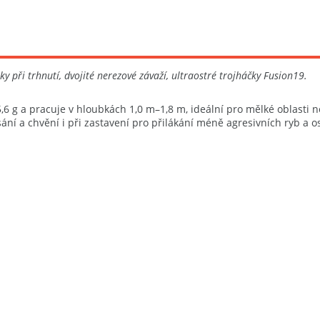
y při trhnutí, dvojité nerezové závaží, ultraostré trojháčky Fusion19.
,6 g a pracuje v hloubkách 1,0 m–1,8 m, ideální pro mělké oblasti n
ání a chvění i při zastavení pro přilákání méně agresivních ryb a o