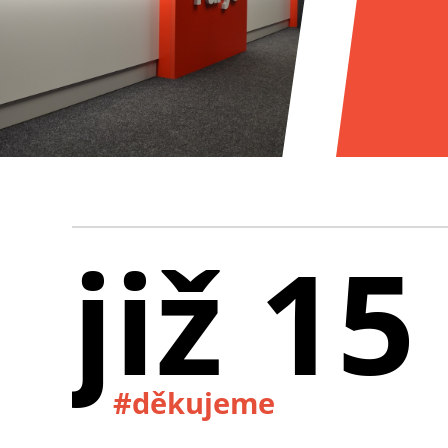
již 15
#děkujeme