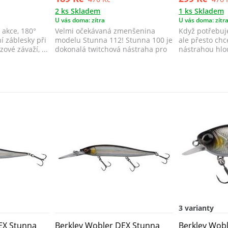
2 ks Skladem
1 ks Skladem
U vás doma: zítra
U vás doma: zítr
 akce, 180°
Velmi očekávaná zmenšenina
Když potřebuje
í záblesky při
modelu Stunna 112! Stunna 100 je
ale přesto chc
zové závaží, ...
dokonalá twitchová nástraha pro
nástrahou hlo
různé st...
Stunna 1...
3 varianty
EX Stunna
Berkley Wobler DEX Stunna
Berkley Wob