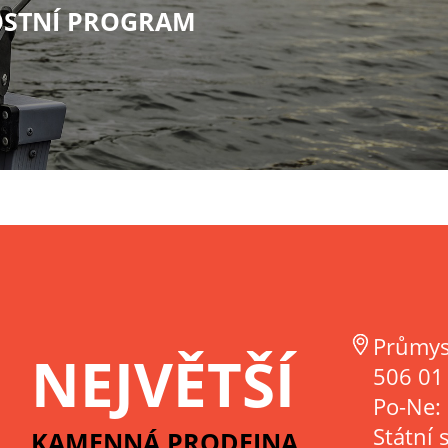
STNÍ PROGRAM
Průmys
NEJVĚTŠÍ
506 01 
Po-Ne:
Státní 
KAMENNÁ PRODEJNA