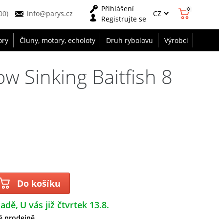
Přihlášení
0
CZ
00)
info@parys.cz
Registrujte se
ory
Čluny, motory, echoloty
Druh rybolovu
Výrobci
w Sinking Baitfish 8
Do košíku
ladě
U vás již čtvrtek 13.8.
é prodejně