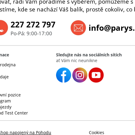
ovat, rádi Vám poradíme s výběrem, pomůžeme s
istíme, kde se nachází Váš balík, prostě cokoliv, co 
227 272 797
info@parys.
Po-Pá: 9:00-17:00
rmace
Sledujte nás na sociálních sítích
ať Vám nic neunikne
rodejna
údaje
vní pozice
rogram
ájezdy
d Test Center
shop napojený na Pohodu
Cookies