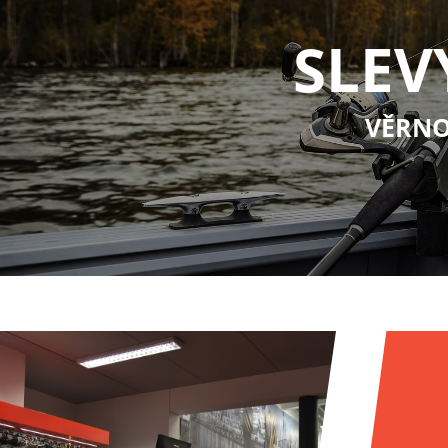
SLEV
VĚRNO