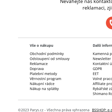
Neváhejte nás kontakt
reklamaci, zj
Vše o nákupu
Další info
Obchodní podmínky
Kamenná p
Odstoupení od smlouvy
Newsletter
Reklamace
Kontaktní 
Doprava
GDPR
Platební metody
EET
Věrnostní program
Volné praco
Nákupní rádce
Affiliate p
Nákup na splátky
Rybářské z
Shimano Ro
©2023 Parys.cz - Všechna práva vyhrazena
BSSHOP: e-