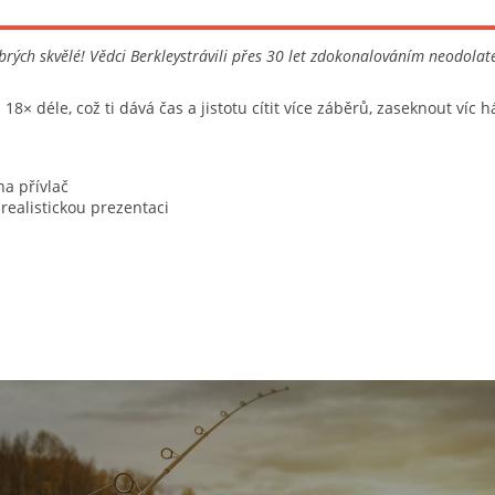
rých skvělé! Vědci Berkleystrávili přes 30 let zdokonalováním neodolate
 18× déle, což ti dává čas a jistotu cítit více záběrů, zaseknout víc h
na přívlač
ealistickou prezentaci