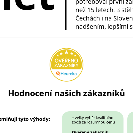
potřeboval první za
než 15 letech, 3 stě
Čechách i na Sloven
nadšením, lepšími sl
Hodnocení našich zákazníků
+ velký výběr kvalitního
 zmiňují tyto výhody:
zboží za rozumnou cenu
Ověřený zákazník