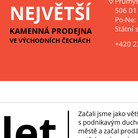
Průmys
NEJVĚTŠÍ
506 01 
Po-Ne:
Státní 
KAMENNÁ PRODEJNA
VE VÝCHODNÍCH ČECHÁCH
+420 2
 let
Začali jsme jako vě
s podnikavým duche
městě a začal prod