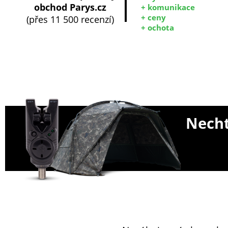
obchod Parys.cz
+ komunikace
+ ceny
(přes 11 500 recenzí)
+ ochota
Necht