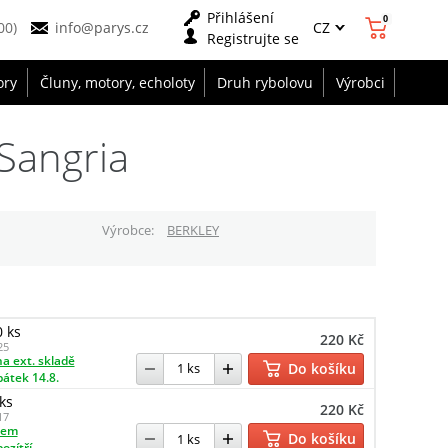
Přihlášení
0
CZ
00)
info@parys.cz
Registrujte se
ory
Čluny, motory, echoloty
Druh rybolovu
Výrobci
Sangria
Výrobce
BERKLEY
 ks
220 Kč
25
a ext. skladě
Do košíku
pátek 14.8.
ks
220 Kč
17
dem
Do košíku
pozítří