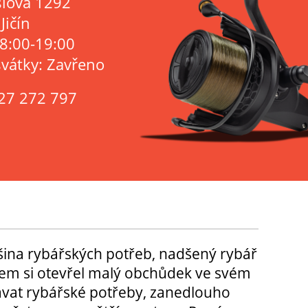
lová 1292
Jičín
 8:00-19:00
svátky: Zavřeno
27 272 797
tšina rybářských potřeb, nadšený rybář
m si otevřel malý obchůdek ve svém
ávat rybářské potřeby, zanedlouho