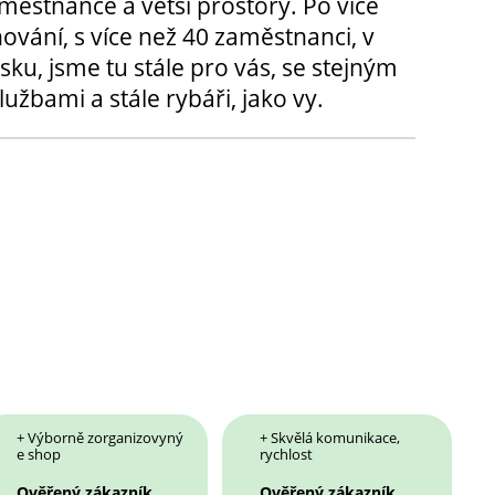
městnance a větší prostory. Po více
hování, s více než 40 zaměstnanci, v
sku, jsme tu stále pro vás, se stejným
užbami a stále rybáři, jako vy.
+ Výborně zorganizovyný
+ Skvělá komunikace,
e shop
rychlost
Ověřený zákazník
Ověřený zákazník