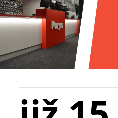
již 15