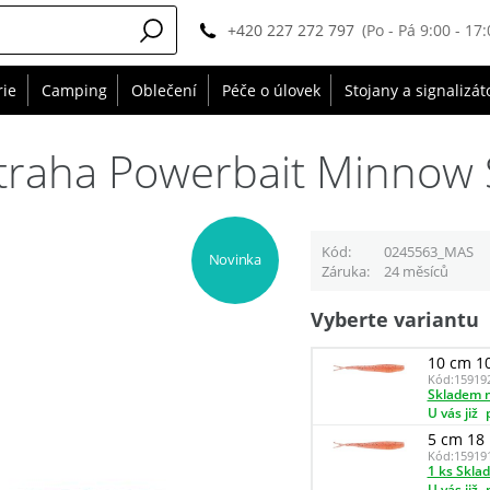
+420 227 272 797
(Po - Pá 9:00 - 17:
rie
Camping
Oblečení
Péče o úlovek
Stojany a signalizát
traha Powerbait Minnow 
Kód
0245563_MAS
Novinka
Záruka
24 měsíců
Vyberte variantu
10 cm 10
Kód:
15919
Skladem n
U vás již
5 cm 18 
Kód:
15919
1 ks Skla
U vás již