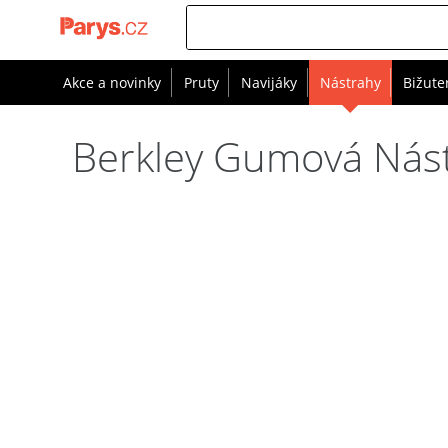
Akce a novinky
Pruty
Navijáky
Nástrahy
Bižute
Berkley Gumová Nás