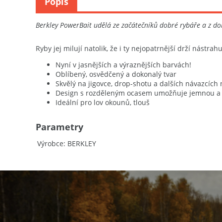
Popis
Berkley PowerBait udělá ze začátečníků dobré rybáře a z dob
Ryby jej milují natolik, že i ty nejopatrnější drží nástrahu
Nyní v jasnějších a výraznějších barvách!
Oblíbený, osvědčený a dokonalý tvar
Skvělý na jigovce, drop-shotu a dalších návazcích 
Design s rozděleným ocasem umožňuje jemnou a r
Ideální pro lov okounů, tlouš
Parametry
Výrobce
BERKLEY