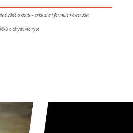
lné vůně a chuti – exkluzivní formule PowerBait.
áčků a chytit víc ryb!