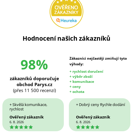
Hodnocení našich zákazníků
98%
Zákazníci nejčastěji zmiňují tyto
výhody:
+ rychlost doručení
+ výběr zboží
zákazníků doporučuje
+ komunikace
obchod Parys.cz
+ ceny
(přes 11 500 recenzí)
+ ochota
+ Skvělá komunikace,
+ Dobrý ceny Rychle dodání
rychlost
Ověřený zákazník
Ověřený zákazník
6. 8. 2026
6. 8. 2026
5
5