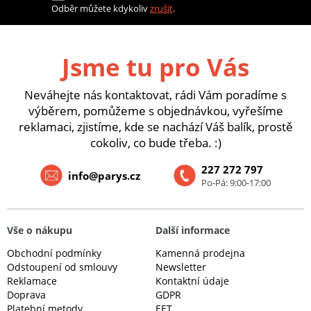
Odběr můžete kdykoliv
zrušit
.
Jsme tu pro Vás
Neváhejte nás kontaktovat, rádi Vám poradíme s
výběrem, pomůžeme s objednávkou, vyřešíme
reklamaci, zjistíme, kde se nachází Váš balík, prostě
cokoliv, co bude třeba. :)
227 272 797
info@parys.cz
Po-Pá: 9:00-17:00
Vše o nákupu
Další informace
Obchodní podmínky
Kamenná prodejna
Odstoupení od smlouvy
Newsletter
Reklamace
Kontaktní údaje
Doprava
GDPR
Platební metody
EET