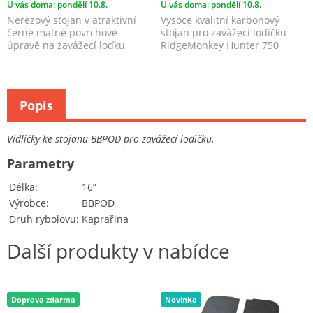
U vás doma: pondělí 10.8.
U vás doma: pondělí 10.8.
Nerezový stojan v atraktivní
Vysoce kvalitní karbonový
černé matné povrchové
stojan pro zavážecí lodičku
úpravě na zavážecí loďku
RidgeMonkey Hunter 750
Deeper Quest od BBPOD, s...
kompatibilní s hlubším ...
Popis
Vidličky ke stojanu BBPOD pro zavážecí lodičku.
Parametry
Délka
16”
Výrobce
BBPOD
Druh rybolovu
Kaprařina
Další produkty v nabídce
Doprava zdarma
Novinka