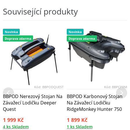
Související produkty
Novinka
Novinka
Doprava zdarma
Doprava zdarma
Kód:
BBPODQUEST
Kód:
BBPCPRM
BBPOD Nerezový Stojan Na
BBPOD Karbonový Stojan
Závažecí Lodičku Deeper
Na Závažecí Lodičku
Quest
RidgeMonkey Hunter 750
1 999 Kč
1 899 Kč
4 ks Skladem
1 ks Skladem