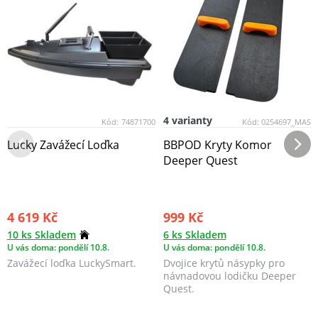
4 varianty
Kód:
74871700
Kód:
0254697_MAS
Lucky Zavážecí Loďka
BBPOD Kryty Komor
Deeper Quest
4 619 Kč
999 Kč
10 ks Skladem
6 ks Skladem
U vás doma: pondělí 10.8.
U vás doma: pondělí 10.8.
Zavážecí loďka LuckySmart.
Dvojice krytů násypky pro
návnadovou lodičku Deeper
Quest.