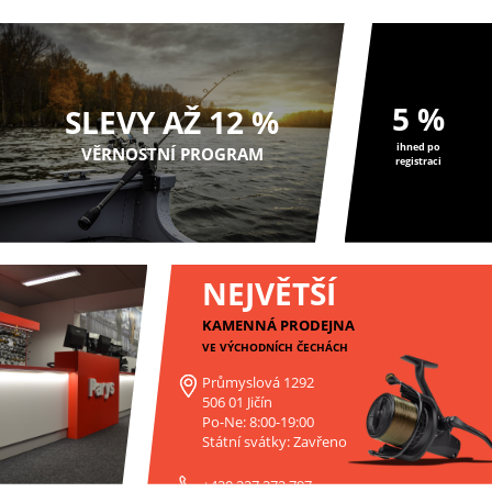
5 %
SLEVY AŽ 12 %
ihned po
VĚRNOSTNÍ PROGRAM
registraci
NEJVĚTŠÍ
KAMENNÁ PRODEJNA
VE VÝCHODNÍCH ČECHÁCH
Průmyslová 1292
506 01 Jičín
Po-Ne: 8:00-19:00
Státní svátky: Zavřeno
+420 227 272 797