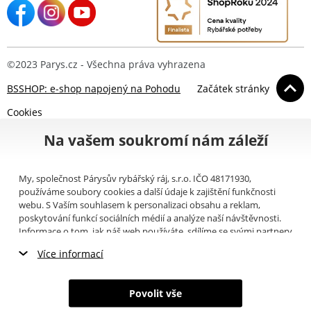
©2023 Parys.cz - Všechna práva vyhrazena
BSSHOP: e-shop napojený na Pohodu
Začátek stránky
Cookies
Na vašem soukromí nám záleží
My, společnost Párysův rybářský ráj, s.r.o. IČO 48171930,
používáme soubory cookies a další údaje k zajištění funkčnosti
webu. S Vaším souhlasem k personalizaci obsahu a reklam,
poskytování funkcí sociálních médií a analýze naší návštěvnosti.
Informace o tom, jak náš web používáte, sdílíme se svými partnery
pro sociální média, inzerci a analýzy (například Google).
Zde
si
Více informací
můžete přečíst, jak tyto informace Google používá. Partneři tyto
údaje mohou kombinovat s dalšími informacemi, které jste jim
Nezbytné cookies
poskytli nebo které získali v důsledku toho, že používáte jejich
Povolit vše
služby. Tyto údaje zahrnují cookies, data z dalších úložišť, IP
Marketingové cookies
adresu a další informace spojené s prohlížením webu. Svůj souhlas