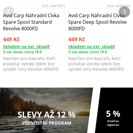
Kód:
A0470015
Kód:
A0470016
Avid Carp Náhradní Cívka
Avid Carp Náhradní Cívka
Spare Spool Standard
Spare Deep Spool Revolve
Revolve 8000FD
8000FD
449 Kč
449 Kč
Skladem na ext. skladě
Skladem na ext. skladě
U vás doma: úterý 18.8.
U vás doma: úterý 18.8.
Navržen pro kapraře, kteří
Navržen pro kapraře, kteří
požadují vysoký výkon bez
požadují vysoký výkon bez
vysoké ceny Revolve 8000FD
vysoké ceny Revolve 8000FD
nabízí výjimečnou ho...
nabízí výjimečnou ho...
5 %
SLEVY AŽ 12 %
ihned po
VĚRNOSTNÍ PROGRAM
registraci