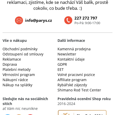
reklamaci, zjistíme, kde se nachází Váš balík, prostě
cokoliv, co bude třeba. :)
227 272 797
info@parys.cz
Po-Pá: 9:00-17:00
Vše o nákupu
Další informace
Obchodní podmínky
Kamenná prodejna
Odstoupení od smlouvy
Newsletter
Reklamace
Kontaktní údaje
Doprava
GDPR
Platební metody
EET
Věrnostní program
Volné pracovní pozice
Nákupní rádce
Affiliate program
Nákup na splátky
Rybářské zájezdy
Shimano Rod Test Center
Sledujte nás na sociálních
Pravidelná ocenění Shop roku
sítích
2016-2024
ať Vám nic neunikne