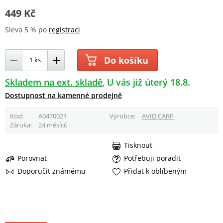
449 Kč
Sleva 5 % po
registraci
Do košíku
Skladem na ext. skladě
U vás již úterý 18.8.
Dostupnost na kamenné prodejně
Kód
A0470021
Výrobce
AVID CARP
Záruka
24 měsíců
Tisknout
Porovnat
Potřebuji poradit
Doporučit známému
Přidat k oblíbeným