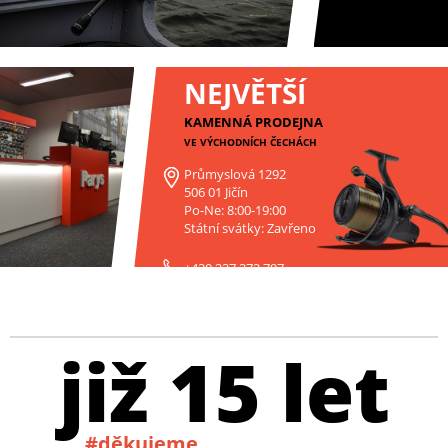
NEJVĚTŠÍ
KAMENNÁ PRODEJNA
VE VÝCHODNÍCH ČECHÁCH
Průmyslová 1292
506 01 Jičín
Po-Ne: 8:00-19:00
Státní svátky: Zavřeno
+420 227 272 797
již 15 let
#děkujeme