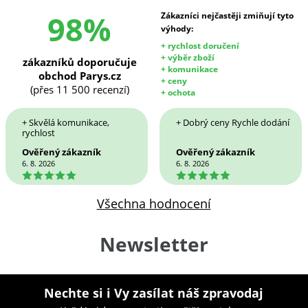
98%
Zákazníci nejčastěji zmiňují tyto
výhody:
+ rychlost doručení
+ výběr zboží
zákazníků doporučuje
+ komunikace
obchod Parys.cz
+ ceny
(přes 11 500 recenzí)
+ ochota
+ Skvělá komunikace,
+ Dobrý ceny Rychle dodání
rychlost
Ověřený zákazník
Ověřený zákazník
6. 8. 2026
6. 8. 2026
5
5
Všechna hodnocení
Newsletter
Nechte si i Vy zasílat náš zpravodaj