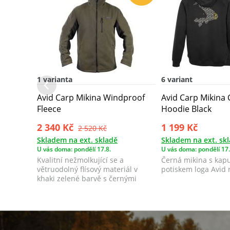
1 varianta
6 variant
Avid Carp Mikina Windproof
Avid Carp Mikin
Fleece
Hoodie Black
2 340 Kč
1 199 Kč
2 520 Kč
Skladem na ext. skladě
Skladem na ext. sk
U vás doma: pondělí 17.8.
U vás doma: pondělí 17.
Kvalitní nežmolkující se a
Černá mikina s kapu
větruodolný flísový materiál v
potiskem loga Avid 
khaki zelené barvě s černými
detaily se st...