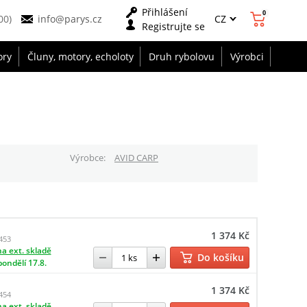
Přihlášení
0
CZ
00)
info@parys.cz
Registrujte se
ory
Čluny, motory, echoloty
Druh rybolovu
Výrobci
Výrobce
AVID CARP
1 374 Kč
453
a ext. skladě
Do košíku
pondělí 17.8.
1 374 Kč
454
a ext. skladě