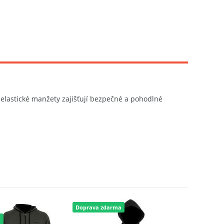
elastické manžety zajišťují bezpečné a pohodlné
Doprava zdarma
Doprava 
a