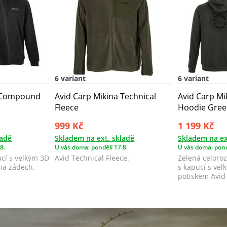
6 variant
6 variant
a Compound
Avid Carp Mikina Technical
Avid Carp Mi
Fleece
Hoodie Gree
999 Kč
1 199 Kč
ladě
Skladem na ext. skladě
Skladem na ex
8.
U vás doma: pondělí 17.8.
U vás doma: pond
cí s velkým 3D
Avid Technical Fleece.
Zelená celoroz
na zádech.
s kapucí s ve
potiskem Avid