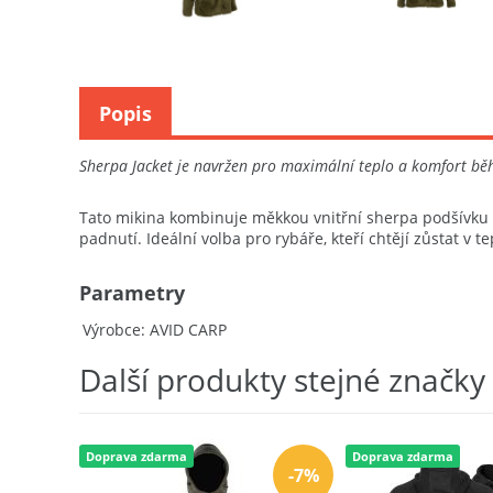
Popis
Sherpa Jacket je navržen pro maximální teplo a komfort bě
Tato mikina kombinuje měkkou vnitřní sherpa podšívku 
padnutí. Ideální volba pro rybáře, kteří chtějí zůstat v te
Parametry
Výrobce
AVID CARP
Další produkty stejné značky
Doprava zdarma
Doprava zdarma
-7%