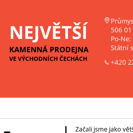
Průmys
NEJVĚTŠÍ
506 01 
Po-Ne:
Státní 
KAMENNÁ PRODEJNA
VE VÝCHODNÍCH ČECHÁCH
+420 2
Začali jsme jako vě