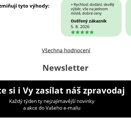
+ Rychlost dodání, skvělý
 zmiňují tyto výhody:
výběr, vše na jednom
místě, dobré ceny
Ověřený zákazník
5. 8. 2026
5
Všechna hodnocení
Newsletter
e si i Vy zasílat náš zpravodaj
Každý týden ty nejzajímavější novinky
a akce do Vašeho e-mailu