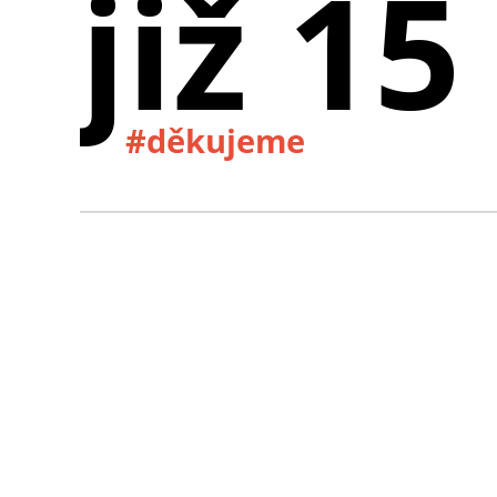
již 15
#děkujeme