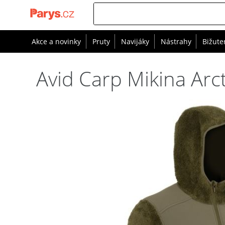
Akce a novinky
Pruty
Navijáky
Nástrahy
Bižute
Avid Carp Mikina Arc