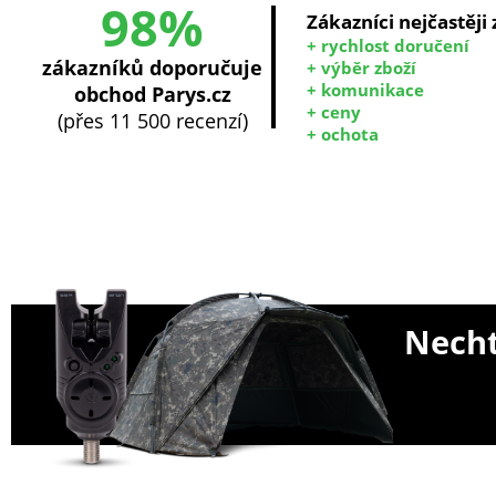
98%
Zákazníci nejčastěji
+ rychlost doručení
zákazníků doporučuje
+ výběr zboží
+ komunikace
obchod Parys.cz
+ ceny
(přes 11 500 recenzí)
+ ochota
Necht