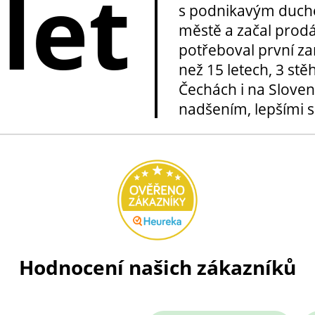
 let
s podnikavým duche
městě a začal prod
potřeboval první za
než 15 letech, 3 stě
Čechách i na Sloven
nadšením, lepšími sl
Hodnocení našich zákazníků