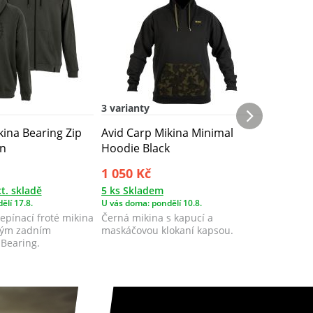
3 varianty
1 varian
kina Bearing Zip
Avid Carp Mikina Minimal
Avid Ca
n
Hoodie Black
Pullove
1 050 Kč
1 375 
t. skladě
5 ks Skladem
1 ks Skl
ělí 17.8.
U vás doma: pondělí 10.8.
U vás doma
epínací froté mikina
Černá mikina s kapucí a
Černá Sh
lkým zadním
maskáčovou klokaní kapsou.
logem Av
 Bearing.