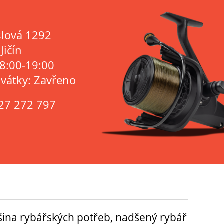
lová 1292
Jičín
 8:00-19:00
svátky: Zavřeno
27 272 797
tšina rybářských potřeb, nadšený rybář