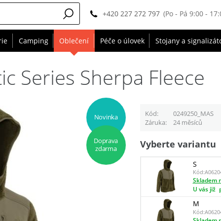
+420 227 272 797
(Po - Pá 9:00 - 17:
rie
Camping
Oblečení
Péče o úlovek
Stojany a signalizát
tic Series Sherpa Fleece
Kód
0249250_MAS
Novinka
Záruka
24 měsíců
Doprava
Vyberte variantu
zdarma
S
Kód:
A0620
Skladem n
U vás již
M
Kód:
A0620
Skladem n