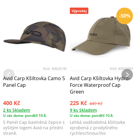
Výprodej
-50%
Kód:
A0620140
Kód:
A0620393
Avid Carp Kšiltovka Camo 5
Avid Carp Kšiltovka Hydro-
Panel Cap
Force Waterproof Cap
Green
400 Kč
225 Kč
449 Kč
2 ks Skladem
9 ks Skladem
U vás doma: pondělí 10.8.
U vás doma: pondělí 10.8.
5 Panel Cap bavlněná čepice s
Lehká voděodolná kšiltovka
vyšitým logem Avid na přední
vyrobená z prodyšného
straně.
rychleschnoucího