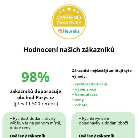
Hodnocení našich zákazníků
98%
Zákazníci nejčastěji zmiňují tyto
výhody:
+ rychlost doručení
+ výběr zboží
zákazníků doporučuje
+ komunikace
obchod Parys.cz
+ ceny
(přes 11 500 recenzí)
+ ochota
+ Rychlost dodání, skvělý
+ Rychlé vyřízení
výběr, vše na jednom místě,
objednávky a dodání zboží
dobré ceny
Ověřený zákazník
Ověřený zákazník