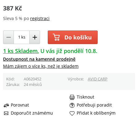
387 Kč
Sleva 5 % po
registraci
Do košíku
1 ks Skladem
U vás již pondělí 10.8.
Dostupnost na kamenné prodejně
Mám zájem o více ks, než je skladem
Kód
A0620452
Výrobce
AVID CARP
Záruka
24 měsíců
Tisknout
Porovnat
Potřebuji poradit
Doporučit známému
Přidat k oblíbeným