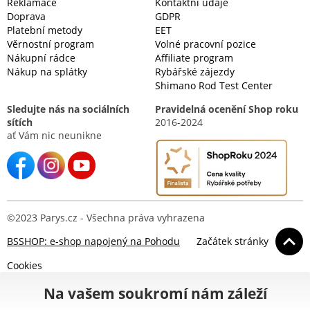
Reklamace
Kontaktní údaje
Doprava
GDPR
Platební metody
EET
Věrnostní program
Volné pracovní pozice
Nákupní rádce
Affiliate program
Nákup na splátky
Rybářské zájezdy
Shimano Rod Test Center
Sledujte nás na sociálních
Pravidelná ocenění Shop roku
sítích
2016-2024
ať Vám nic neunikne
©2023 Parys.cz - Všechna práva vyhrazena
BSSHOP: e-shop napojený na Pohodu
Začátek stránky
Cookies
Na vašem soukromí nám záleží