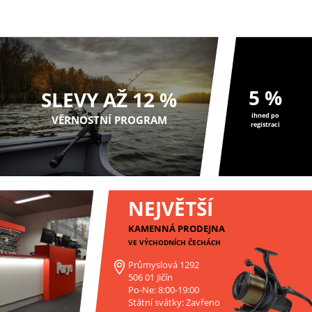
polyesterového materiálu.
5 %
SLEVY AŽ 12 %
ihned po
VĚRNOSTNÍ PROGRAM
registraci
NEJVĚTŠÍ
KAMENNÁ PRODEJNA
VE VÝCHODNÍCH ČECHÁCH
Průmyslová 1292
506 01 Jičín
Po-Ne: 8:00-19:00
Státní svátky: Zavřeno