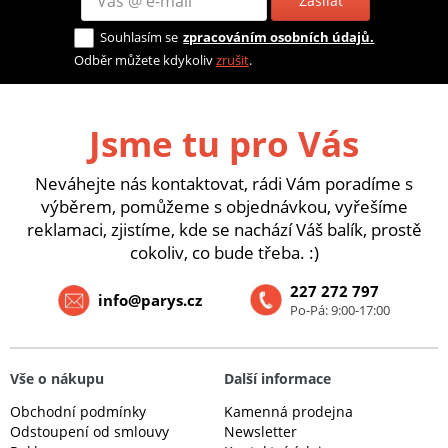
Zasílat
Souhlasím se
zpracováním osobních údajů.
Odběr můžete kdykoliv
zrušit
.
Jsme tu pro Vás
Neváhejte nás kontaktovat, rádi Vám poradíme s
výběrem, pomůžeme s objednávkou, vyřešíme
reklamaci, zjistíme, kde se nachází Váš balík, prostě
cokoliv, co bude třeba. :)
227 272 797
info@parys.cz
Po-Pá: 9:00-17:00
Vše o nákupu
Další informace
Obchodní podmínky
Kamenná prodejna
Odstoupení od smlouvy
Newsletter