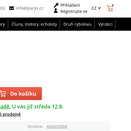
Přihlášení
0
CZ
00)
info@parys.cz
Registrujte se
ory
Čluny, motory, echoloty
Druh rybolovu
Výrobci
Do košíku
ladě
U vás již středa 12.8.
é prodejně
Výrobce
ANACONDA