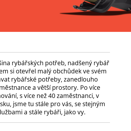
tšina rybářských potřeb, nadšený rybář
m si otevřel malý obchůdek ve svém
ávat rybářské potřeby, zanedlouho
městnance a větší prostory. Po více
hování, s více než 40 zaměstnanci, v
sku, jsme tu stále pro vás, se stejným
užbami a stále rybáři, jako vy.