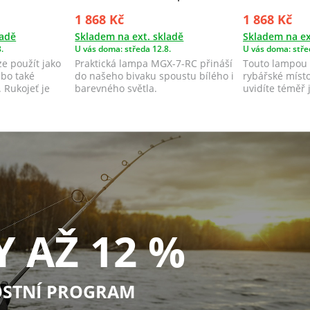
1 868 Kč
1 868 Kč
ladě
Skladem na ext. skladě
Skladem na ex
.
U vás doma: středa 12.8.
U vás doma: stře
ze použít jako
Praktická lampa MGX-7-RC přináší
Touto lampou 
ebo také
do našeho bivaku spoustu bílého i
rybářské místo 
. Rukojeť je
barevného světla.
uvidíte téměř 
booster...
Y AŽ 12 %
STNÍ PROGRAM