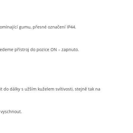
pomínající gumu, přesné označení IP44.
uvedeme přístroj do pozice ON – zapnuto.
t do dálky s užším kuželem svítivosti, stejně tak na
j vyschnout.