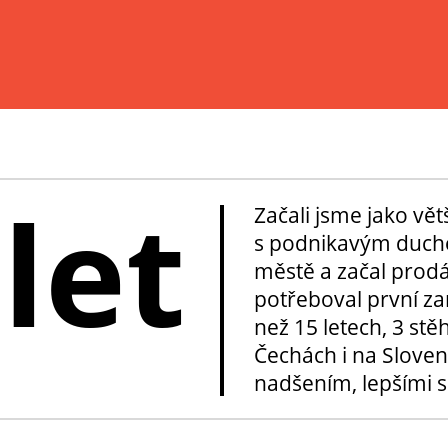
 let
Začali jsme jako vě
s podnikavým duche
městě a začal prod
potřeboval první za
než 15 letech, 3 stě
Čechách i na Sloven
nadšením, lepšími sl