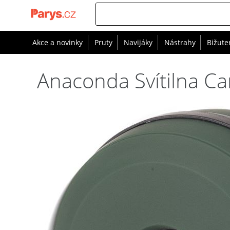
Akce a novinky
Pruty
Navijáky
Nástrahy
Bižute
Anaconda Svítilna C