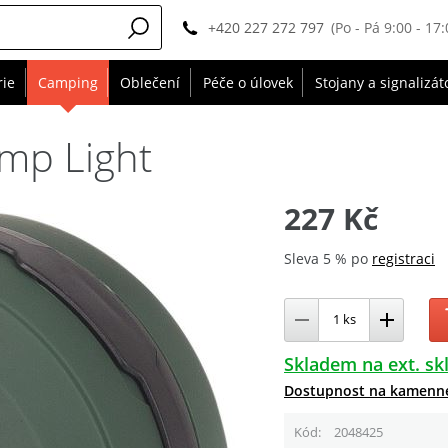
+420 227 272 797
(Po - Pá 9:00 - 17:
rie
Camping
Oblečení
Péče o úlovek
Stojany a signalizát
amp Light
227 Kč
Sleva 5 % po
registraci
Skladem na ext. sk
Dostupnost na kamenn
Kód
2048425