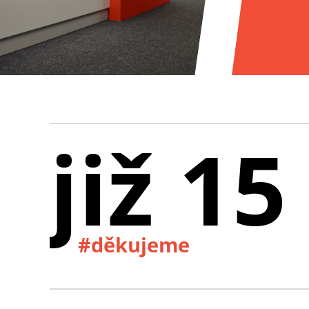
již 15
#děkujeme