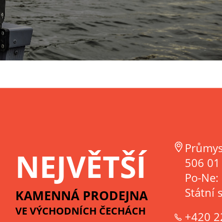
Průmys
NEJVĚTŠÍ
506 01 
Po-Ne:
Státní 
KAMENNÁ PRODEJNA
VE VÝCHODNÍCH ČECHÁCH
+420 2