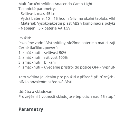
Multifunkční svítilna Anaconda Camp Light
Technické parametry:
- Svítivost: max. 45 Lm
- Výdrž baterie: 10 – 15 hodin (vliv má okolní teplota, vl
- Materiál: Vysokojakostní plast ABS v kompinaci s pol
- Napájení: 3 x baterie AA 1,5V
Použití:
Povolíme zadní část svítilny, vložíme baterie a matici 
Černé tlačítko „power“:
1. zmáčknutí – svítivost 50%
2. zmáčknutí - svítivost 100%
3. zmáčknutí – blikání
4. zmáčknutí – uvedeme přístroj do pozice OFF – vypnut
Tato svítilna je ideální pro použití v přírodě při různýc
blízko povolením středové části.
Údržba a skladování:
Pro zvýšení životnosti skladujte v teplotách nad 15 stup
Parametry