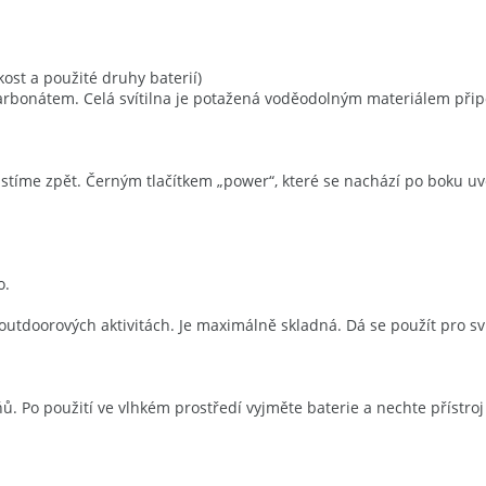
hkost a použité druhy baterií)
ykarbonátem. Celá svítilna je potažená voděodolným materiálem při
zajistíme zpět. Černým tlačítkem „power“, které se nachází po boku 
o.
h outdoorových aktivitách. Je maximálně skladná. Dá se použít pro svi
ňů. Po použití ve vlhkém prostředí vyjměte baterie a nechte přístro