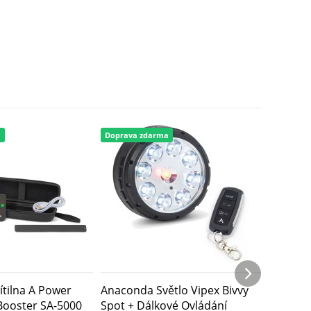
a
Doprava zdarma
tilna A Power
Anaconda Světlo Vipex Bivvy
Anacond
Booster SA-5000
Spot + Dálkové Ovládání
Lamp