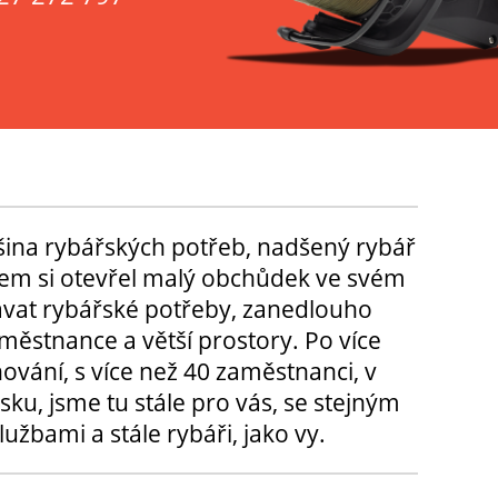
tšina rybářských potřeb, nadšený rybář
m si otevřel malý obchůdek ve svém
ávat rybářské potřeby, zanedlouho
městnance a větší prostory. Po více
hování, s více než 40 zaměstnanci, v
sku, jsme tu stále pro vás, se stejným
užbami a stále rybáři, jako vy.