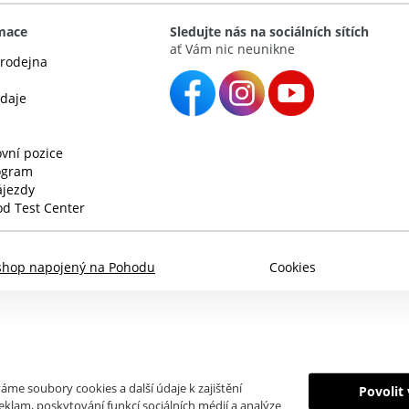
rmace
Sledujte nás na sociálních sítích
ať Vám nic neunikne
rodejna
údaje
vní pozice
rogram
ájezdy
d Test Center
shop napojený na Pohodu
Cookies
áme soubory cookies a další údaje k zajištění
Povolit
klam, poskytování funkcí sociálních médií a analýze