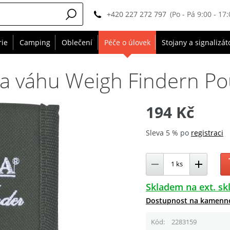
+420 227 272 797
(Po - Pá 9:00 - 17:
rie
Camping
Oblečení
Péče o úlovek
Stojany a signalizát
a váhu Weigh Findern P
194 Kč
Sleva 5 % po
registraci
Skladem na ext. sk
Dostupnost na kamenn
Kód
2283159