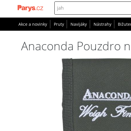
Akce a novinky
Pruty
Navijáky
Nástrahy
Bižute
Anaconda Pouzdro n