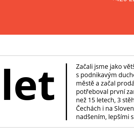
 let
Začali jsme jako vě
s podnikavým duche
městě a začal prod
potřeboval první za
než 15 letech, 3 stě
Čechách i na Sloven
nadšením, lepšími sl