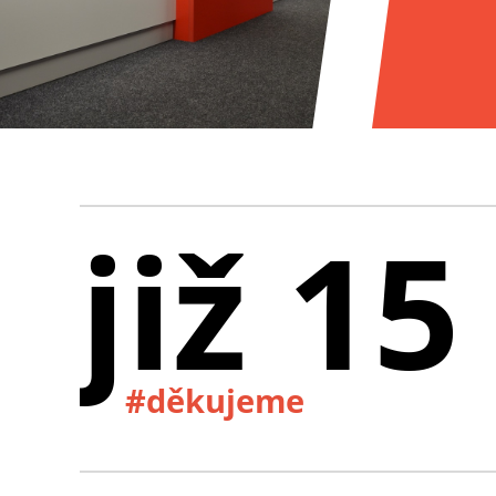
již 15
#děkujeme