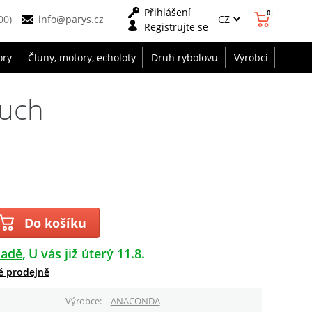
Přihlášení
0
CZ
00)
info@parys.cz
Registrujte se
ory
Čluny, motory, echoloty
Druh rybolovu
Výrobci
ouch
Do košíku
ladě
U vás již úterý 11.8.
é prodejně
Výrobce
ANACONDA