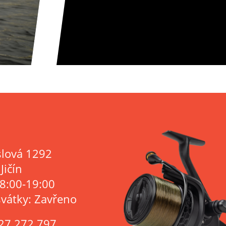
lová 1292
Jičín
 8:00-19:00
svátky: Zavřeno
27 272 797