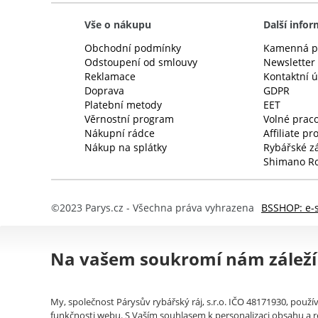
Vše o nákupu
Další info
Obchodní podmínky
Kamenná p
Odstoupení od smlouvy
Newsletter
Reklamace
Kontaktní 
Doprava
GDPR
Platební metody
EET
Věrnostní program
Volné praco
Nákupní rádce
Affiliate p
Nákup na splátky
Rybářské z
Shimano Ro
©2023 Parys.cz - Všechna práva vyhrazena
BSSHOP: e-
Na vašem soukromí nám záleží
My, společnost Párysův rybářský ráj, s.r.o. IČO 48171930, použív
funkčnosti webu. S Vaším souhlasem k personalizaci obsahu a re