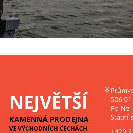
Průmys
NEJVĚTŠÍ
506 01 
Po-Ne:
Státní 
KAMENNÁ PRODEJNA
VE VÝCHODNÍCH ČECHÁCH
+420 2