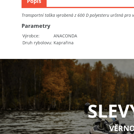
Popis
Transportní taška vyrobená z 600 D polyesteru určená pro vá
Parametry
Výrobce
ANACONDA
Druh rybolovu
Kaprařina
SLEV
VĚRNO