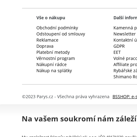
Vše o nákupu
Další info
Obchodní podmínky
Kamenná p
Odstoupení od smlouvy
Newsletter
Reklamace
Kontaktní 
Doprava
GDPR
Platební metody
EET
Věrnostní program
Volné praco
Nákupní rádce
Affiliate p
Nákup na splátky
Rybářské z
Shimano Ro
©2023 Parys.cz - Všechna práva vyhrazena
BSSHOP: e-
Na vašem soukromí nám záleží
My, společnost Párysův rybářský ráj, s.r.o. IČO 48171930, použív