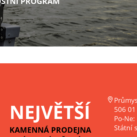
STNÍ PROGRAM
Průmys
NEJVĚTŠÍ
506 01 
Po-Ne:
Státní 
KAMENNÁ PRODEJNA