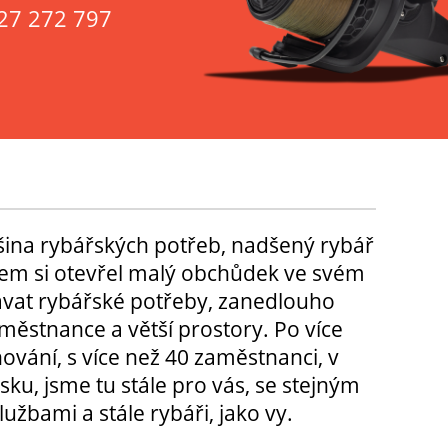
27 272 797
tšina rybářských potřeb, nadšený rybář
m si otevřel malý obchůdek ve svém
ávat rybářské potřeby, zanedlouho
městnance a větší prostory. Po více
hování, s více než 40 zaměstnanci, v
sku, jsme tu stále pro vás, se stejným
užbami a stále rybáři, jako vy.