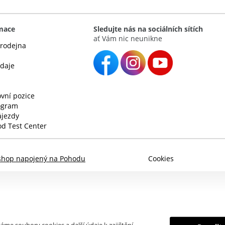
rmace
Sledujte nás na sociálních sítích
ať Vám nic neunikne
rodejna
údaje
vní pozice
rogram
ájezdy
d Test Center
shop napojený na Pohodu
Cookies
áme soubory cookies a další údaje k zajištění