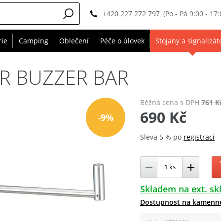
+420 227 272 797
(Po - Pá 9:00 - 17:
rie
Camping
Oblečení
Péče o úlovek
Stojany a signalizát
ER BUZZER BAR
Běžná cena
s DPH
761 K
690 Kč
-9%
Sleva 5 % po
registraci
Skladem na ext. sk
Dostupnost na kamenn