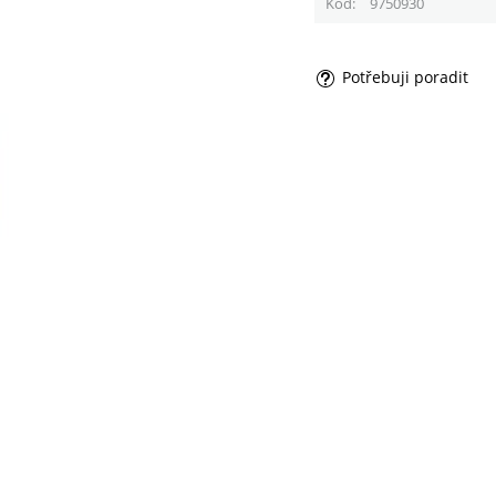
Kód
9750930
Potřebuji poradit