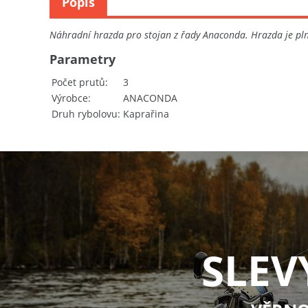
Popis
Náhradní hrazda pro stojan z řady Anaconda. Hrazda je plně
Parametry
Počet prutů
3
Výrobce
ANACONDA
Druh rybolovu
Kaprařina
SLEV