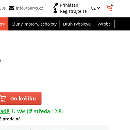
Přihlášení
0
CZ
00)
info@parys.cz
Registrujte se
ory
Čluny, motory, echoloty
Druh rybolovu
Výrobci
č
Do košíku
ladě
U vás již středa 12.8.
é prodejně