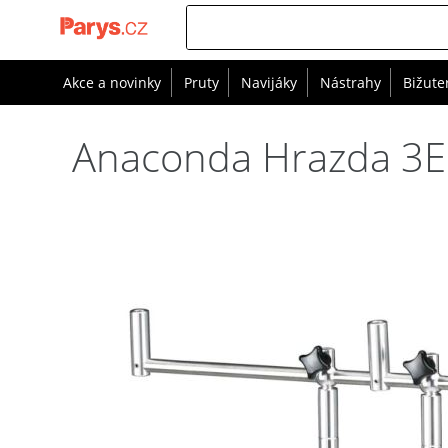
Akce a novinky
Pruty
Navijáky
Nástrahy
Bižute
Anaconda Hrazda 3