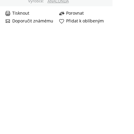
Výrobce
ANACONDA
Tisknout
Porovnat
Doporučit známému
Přidat k oblíbeným