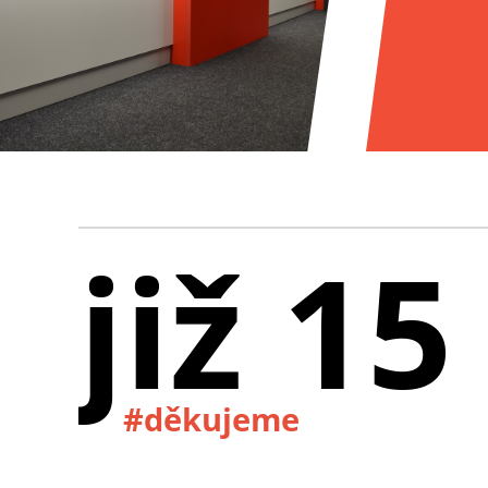
již 15
#děkujeme