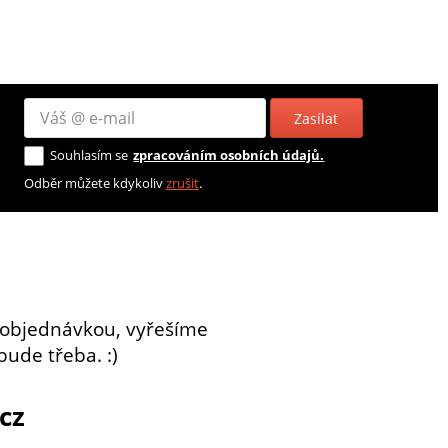
Zasílat
Souhlasím se
zpracováním osobních údajů.
Odběr můžete kdykoliv
zrušit
.
 objednávkou, vyřešíme
bude třeba. :)
cz