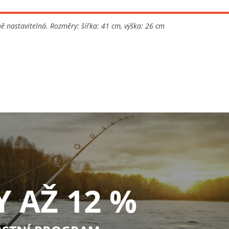
 nastavitelná. Rozměry: šířka: 41 cm, výška: 26 cm
Y AŽ 12 %