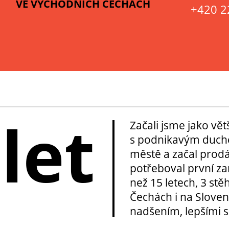
VE VÝCHODNÍCH ČECHÁCH
+420 2
 let
Začali jsme jako vě
s podnikavým duche
městě a začal prod
potřeboval první za
než 15 letech, 3 stě
Čechách i na Sloven
nadšením, lepšími sl